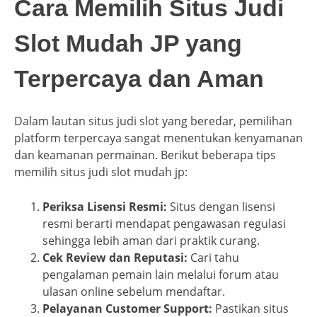
Cara Memilih Situs Judi
Slot Mudah JP yang
Terpercaya dan Aman
Dalam lautan situs judi slot yang beredar, pemilihan
platform terpercaya sangat menentukan kenyamanan
dan keamanan permainan. Berikut beberapa tips
memilih situs judi slot mudah jp:
Periksa Lisensi Resmi:
Situs dengan lisensi
resmi berarti mendapat pengawasan regulasi
sehingga lebih aman dari praktik curang.
Cek Review dan Reputasi:
Cari tahu
pengalaman pemain lain melalui forum atau
ulasan online sebelum mendaftar.
Pelayanan Customer Support:
Pastikan situs