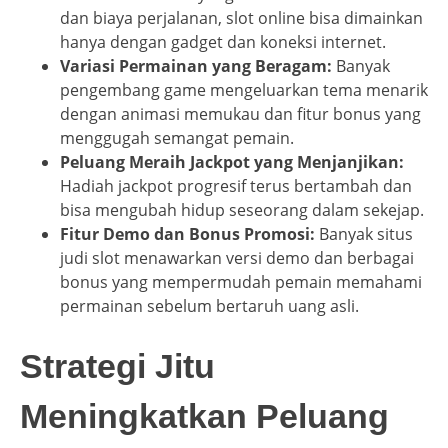
dan biaya perjalanan, slot online bisa dimainkan
hanya dengan gadget dan koneksi internet.
Variasi Permainan yang Beragam:
Banyak
pengembang game mengeluarkan tema menarik
dengan animasi memukau dan fitur bonus yang
menggugah semangat pemain.
Peluang Meraih Jackpot yang Menjanjikan:
Hadiah jackpot progresif terus bertambah dan
bisa mengubah hidup seseorang dalam sekejap.
Fitur Demo dan Bonus Promosi:
Banyak situs
judi slot menawarkan versi demo dan berbagai
bonus yang mempermudah pemain memahami
permainan sebelum bertaruh uang asli.
Strategi Jitu
Meningkatkan Peluang