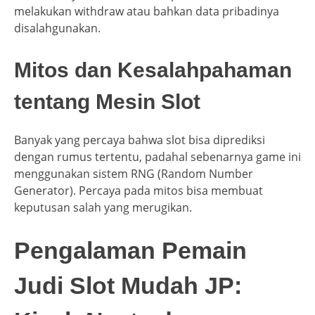
melakukan withdraw atau bahkan data pribadinya
disalahgunakan.
Mitos dan Kesalahpahaman
tentang Mesin Slot
Banyak yang percaya bahwa slot bisa diprediksi
dengan rumus tertentu, padahal sebenarnya game ini
menggunakan sistem RNG (Random Number
Generator). Percaya pada mitos bisa membuat
keputusan salah yang merugikan.
Pengalaman Pemain
Judi Slot Mudah JP: