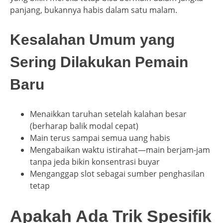
panjang, bukannya habis dalam satu malam.
Kesalahan Umum yang
Sering Dilakukan Pemain
Baru
Menaikkan taruhan setelah kalahan besar
(berharap balik modal cepat)
Main terus sampai semua uang habis
Mengabaikan waktu istirahat—main berjam-jam
tanpa jeda bikin konsentrasi buyar
Menganggap slot sebagai sumber penghasilan
tetap
Apakah Ada Trik Spesifik