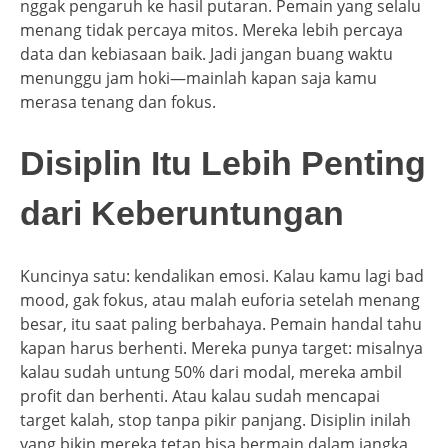
nggak pengaruh ke hasil putaran. Pemain yang selalu
menang tidak percaya mitos. Mereka lebih percaya
data dan kebiasaan baik. Jadi jangan buang waktu
menunggu jam hoki—mainlah kapan saja kamu
merasa tenang dan fokus.
Disiplin Itu Lebih Penting
dari Keberuntungan
Kuncinya satu: kendalikan emosi. Kalau kamu lagi bad
mood, gak fokus, atau malah euforia setelah menang
besar, itu saat paling berbahaya. Pemain handal tahu
kapan harus berhenti. Mereka punya target: misalnya
kalau sudah untung 50% dari modal, mereka ambil
profit dan berhenti. Atau kalau sudah mencapai
target kalah, stop tanpa pikir panjang. Disiplin inilah
yang bikin mereka tetap bisa bermain dalam jangka