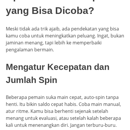
yang Bisa Dicoba?
Meski tidak ada trik ajaib, ada pendekatan yang bisa
kamu coba untuk meningkatkan peluang. Ingat, bukan
jaminan menang, tapi lebih ke memperbaiki
pengalaman bermain.
Mengatur Kecepatan dan
Jumlah Spin
Beberapa pemain suka main cepat, auto-spin tanpa
henti. Itu bikin saldo cepat habis. Coba main manual,
atur ritme. Kamu bisa berhenti sejenak setelah
menang untuk evaluasi, atau setelah kalah beberapa
kali untuk menenangkan diri. Jangan terburu-buru.