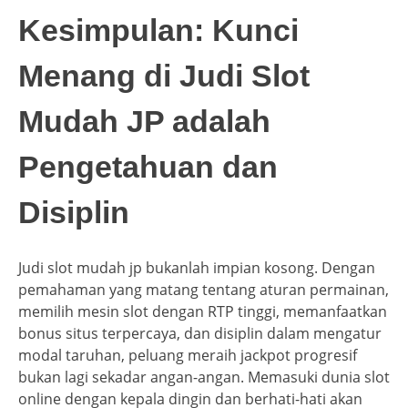
Kesimpulan: Kunci
Menang di Judi Slot
Mudah JP adalah
Pengetahuan dan
Disiplin
Judi slot mudah jp bukanlah impian kosong. Dengan
pemahaman yang matang tentang aturan permainan,
memilih mesin slot dengan RTP tinggi, memanfaatkan
bonus situs terpercaya, dan disiplin dalam mengatur
modal taruhan, peluang meraih jackpot progresif
bukan lagi sekadar angan-angan. Memasuki dunia slot
online dengan kepala dingin dan berhati-hati akan