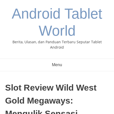
Skip
Android Tablet
to
content
World
Berita, Ulasan, dan Panduan Terbaru Seputar Tablet
Android
Menu
Slot Review Wild West
Gold Megaways:
Mengulik Sensasi