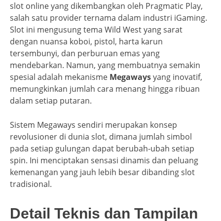
slot online yang dikembangkan oleh Pragmatic Play,
salah satu provider ternama dalam industri iGaming.
Slot ini mengusung tema Wild West yang sarat
dengan nuansa koboi, pistol, harta karun
tersembunyi, dan perburuan emas yang
mendebarkan. Namun, yang membuatnya semakin
spesial adalah mekanisme
Megaways
yang inovatif,
memungkinkan jumlah cara menang hingga ribuan
dalam setiap putaran.
Sistem Megaways sendiri merupakan konsep
revolusioner di dunia slot, dimana jumlah simbol
pada setiap gulungan dapat berubah-ubah setiap
spin. Ini menciptakan sensasi dinamis dan peluang
kemenangan yang jauh lebih besar dibanding slot
tradisional.
Detail Teknis dan Tampilan