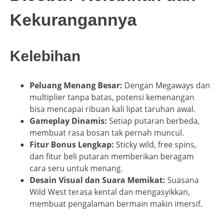
Kekurangannya
Kelebihan
Peluang Menang Besar:
Dengan Megaways dan
multiplier tanpa batas, potensi kemenangan
bisa mencapai ribuan kali lipat taruhan awal.
Gameplay Dinamis:
Setiap putaran berbeda,
membuat rasa bosan tak pernah muncul.
Fitur Bonus Lengkap:
Sticky wild, free spins,
dan fitur beli putaran memberikan beragam
cara seru untuk menang.
Desain Visual dan Suara Memikat:
Suasana
Wild West terasa kental dan mengasyikkan,
membuat pengalaman bermain makin imersif.