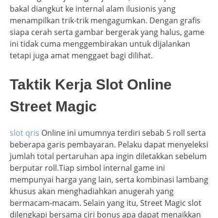
bakal diangkut ke internal alam ilusionis yang
menampilkan trik-trik mengagumkan. Dengan grafis
siapa cerah serta gambar bergerak yang halus, game
ini tidak cuma menggembirakan untuk dijalankan
tetapi juga amat menggaet bagi dilihat.
Taktik Kerja Slot Online
Street Magic
slot qris
Online ini umumnya terdiri sebab 5 roll serta
beberapa garis pembayaran. Pelaku dapat menyeleksi
jumlah total pertaruhan apa ingin diletakkan sebelum
berputar roll.Tiap simbol internal game ini
mempunyai harga yang lain, serta kombinasi lambang
khusus akan menghadiahkan anugerah yang
bermacam-macam. Selain yang itu, Street Magic slot
dilengkapi bersama ciri bonus apa dapat menaikkan