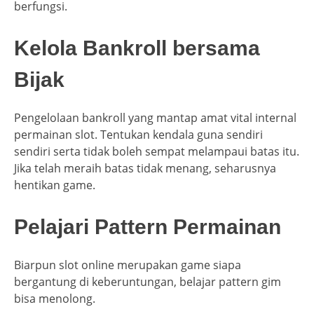
berfungsi.
Kelola Bankroll bersama
Bijak
Pengelolaan bankroll yang mantap amat vital internal
permainan slot. Tentukan kendala guna sendiri
sendiri serta tidak boleh sempat melampaui batas itu.
Jika telah meraih batas tidak menang, seharusnya
hentikan game.
Pelajari Pattern Permainan
Biarpun slot online merupakan game siapa
bergantung di keberuntungan, belajar pattern gim
bisa menolong.