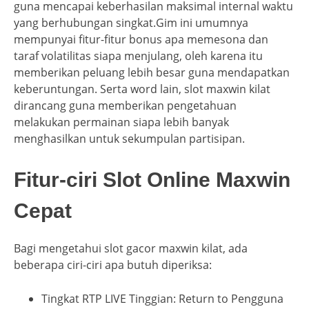
guna mencapai keberhasilan maksimal internal waktu
yang berhubungan singkat.Gim ini umumnya
mempunyai fitur-fitur bonus apa memesona dan
taraf volatilitas siapa menjulang, oleh karena itu
memberikan peluang lebih besar guna mendapatkan
keberuntungan. Serta word lain, slot maxwin kilat
dirancang guna memberikan pengetahuan
melakukan permainan siapa lebih banyak
menghasilkan untuk sekumpulan partisipan.
Fitur-ciri Slot Online Maxwin
Cepat
Bagi mengetahui slot gacor maxwin kilat, ada
beberapa ciri-ciri apa butuh diperiksa:
Tingkat RTP LIVE Tinggian: Return to Pengguna