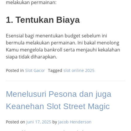
melakukan permainan:
1. Tentukan Biaya
Esensial bagi menentukan budget sebelum ini
bermula melakukan permainan. Ini bakal menolong
Kamu mengelola bankroll serta menjauhi kekalahan
siapa tidak diharapkan.
Posted in
Slot Gacor
Tagged
slot online 2025
Menelusuri Pesona dan juga
Keanehan Slot Street Magic
Posted on
Juni 17, 2025
by
Jacob Henderson