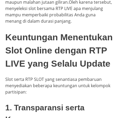
maupun malahan jutaan giliran.Oleh karena tersebut,
menyeleksi slot bersama RTP LIVE apa menjulang
mampu memperbaiki probabilitas Anda guna
menang di dalam durasi panjang.
Keuntungan Menentukan
Slot Online dengan RTP
LIVE yang Selalu Update
Slot serta RTP SLOT yang senantiasa pembaruan
menyediakan beberapa keuntungan untuk kelompok
partisipan:
1. Transparansi serta