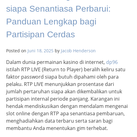
siapa Senantiasa Perbarui:
Panduan Lengkap bagi
Partisipan Cerdas
Posted on
Juni 18, 2025
by
Jacob Henderson
Dalam dunia permainan kasino di internet,
dp96
istilah RTP LIVE (Return to Player) beralih keliru satu
faktor password siapa butuh dipahami oleh para
pelaku. RTP LIVE menunjukkan prosentase dari
jumlah pertaruhan siapa akan dikembalikan untuk
partisipan internal periode panjang. Karangan ini
hendak mendiskusikan dengan mendalam mengenai
slot online dengan RTP apa senantiasa pembaruan,
menghadiahkan data terbaru serta saran bagi
membantu Anda menentukan gim terhebat.