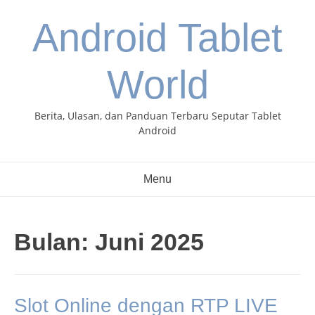
Skip
Android Tablet
to
content
World
Berita, Ulasan, dan Panduan Terbaru Seputar Tablet
Android
Menu
Bulan:
Juni 2025
Slot Online dengan RTP LIVE