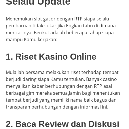
Selalu Update
Menemukan slot gacor dengan RTP siapa selalu
pembaruan tidak sukar jika Engkau tahu di dimana
mencarinya. Berikut adalah beberapa tahap siapa
mampu Kamu kerjakan:
1. Riset Kasino Online
Mulailah bersama melakukan riset terhadap tempat
berjudi daring siapa Kamu tentukan. Banyak casino
menyajikan kabar berhubungan dengan RTP asal
berbagai gim mereka semua.Jamin bagi menentukan
tempat berjudi yang memiliki nama baik bagus dan
transparan berhubungan dengan informasi ini.
2. Baca Review dan Diskusi