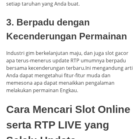
setiap taruhan yang Anda buat.
3. Berpadu dengan
Kecenderungan Permainan
Industri gim berkelanjutan maju, dan juga slot gacor
apa terus-menerus update RTP umumnya berpadu
bersama kecenderungan terbaru.Ini mengandung arti
Anda dapat mengetahui fitur-fitur muda dan
memesona apa dapat menaikkan pengalaman
melakukan permainan Engkau.
Cara Mencari Slot Online
serta RTP LIVE yang