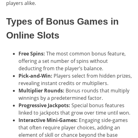
players alike.
Types of Bonus Games in
Online Slots
Free Spins:
The most common bonus feature,
offering a set number of spins without
deducting from the player’s balance.
Pick-and-Win:
Players select from hidden prizes,
revealing instant credits or multipliers.
Multiplier Rounds:
Bonus rounds that multiply
winnings by a predetermined factor.
Progressive Jackpots:
Special bonus features
linked to jackpots that grow over time until won.
Interactive Mini-Games:
Engaging side-games
that often require player choices, adding an
element of skill or chance beyond the base