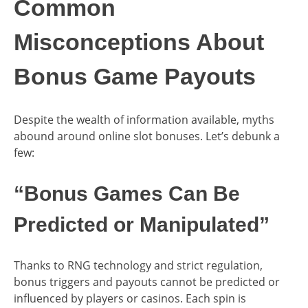
Common
Misconceptions About
Bonus Game Payouts
Despite the wealth of information available, myths
abound around online slot bonuses. Let’s debunk a
few:
“Bonus Games Can Be
Predicted or Manipulated”
Thanks to RNG technology and strict regulation,
bonus triggers and payouts cannot be predicted or
influenced by players or casinos. Each spin is