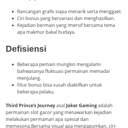
Rancangan grafis siapa menarik serta menggaet.
Ciri bonus yang bervariasi dan menghasilkan.
Kejadian bermain yang imersif bersama tema
apa makmur bakal budaya.
Defisiensi
Beberapa pemain mungkin mengalami
bahwasanya fluktuasi permainan memadai
menjulang.
Fitur bonus bisa susah diaktifkan untuk
beberapa pelaku.
Third Prince’s Journey
asal
Joker Gaming
adalah
permainan slot gacor yang menawarkan kejadian
melakukan permainan apa spesial dan
memesona.Bersama visual apa mengagumkan, ciri-