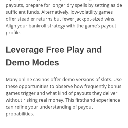
payouts, prepare for longer dry spells by setting aside
sufficient funds. Alternatively, low-volatility games
offer steadier returns but fewer jackpot-sized wins.
Align your bankroll strategy with the game’s payout
profile.
Leverage Free Play and
Demo Modes
Many online casinos offer demo versions of slots. Use
these opportunities to observe how frequently bonus
games trigger and what kind of payouts they deliver
without risking real money. This firsthand experience
can refine your understanding of payout
probabilities.