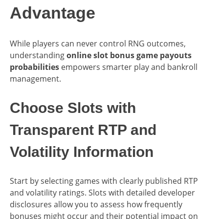
Advantage
While players can never control RNG outcomes,
understanding
online slot bonus game payouts
probabilities
empowers smarter play and bankroll
management.
Choose Slots with
Transparent RTP and
Volatility Information
Start by selecting games with clearly published RTP
and volatility ratings. Slots with detailed developer
disclosures allow you to assess how frequently
bonuses might occur and their potential impact on