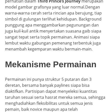
perhatian dalam
Third Prince’s Journey
merupakan
model gambar grafisnya yang luar normal.Dengan
warna-warna cerah serta rincian apa berujung, tiap
simbol di gulungan terlihat kehidupan. Background
punggung apa menggambarkan pegunungan dan
juga kuil-kuil antik menyertakan suasana gaib siapa
sangat tepat serta topik permainan. Animasi siapa
lembut waktu gabungan pemenang terbentuk juga
menambah kegemparan waktu bermain-main.
Mekanisme Permainan
Permainan ini punya struktur 5 putaran dan 3
deretan, bersama banyak paylines siapa bisa
diaktifkan. Partisipan dapat menyeleksi kuantitas
taruhan sesuai serta hasrat mereka semua, sehingga
menghadiahkan fleksibilitas untuk semua jenis
pemain, baik novice maupun apa telah