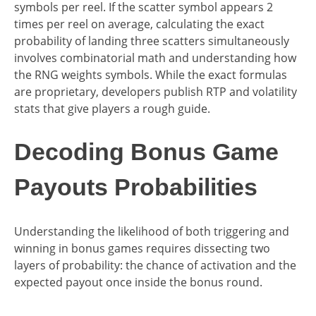
symbols per reel. If the scatter symbol appears 2
times per reel on average, calculating the exact
probability of landing three scatters simultaneously
involves combinatorial math and understanding how
the RNG weights symbols. While the exact formulas
are proprietary, developers publish RTP and volatility
stats that give players a rough guide.
Decoding Bonus Game
Payouts Probabilities
Understanding the likelihood of both triggering and
winning in bonus games requires dissecting two
layers of probability: the chance of activation and the
expected payout once inside the bonus round.