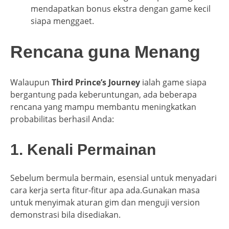
mendapatkan bonus ekstra dengan game kecil
siapa menggaet.
Rencana guna Menang
Walaupun
Third Prince’s Journey
ialah game siapa
bergantung pada keberuntungan, ada beberapa
rencana yang mampu membantu meningkatkan
probabilitas berhasil Anda:
1. Kenali Permainan
Sebelum bermula bermain, esensial untuk menyadari
cara kerja serta fitur-fitur apa ada.Gunakan masa
untuk menyimak aturan gim dan menguji version
demonstrasi bila disediakan.