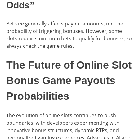
Odds”
Bet size generally affects payout amounts, not the
probability of triggering bonuses. However, some
slots require minimum bets to qualify for bonuses, so
always check the game rules.
The Future of Online Slot
Bonus Game Payouts
Probabilities
The evolution of online slots continues to push
boundaries, with developers experimenting with
innovative bonus structures, dynamic RTPs, and
personalized gaming experiences. Advances in AI and