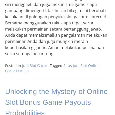
ciri menggaet, dan juga mekanisme game siapa
gampang dimengerti, tak heran bila gim ini berubah
kesukaan di golongan penyuka slot gacor di internet.
Bersama menggunakan taktik apa tepat serta
melakukan permainan secara bertanggung jawab,
Anda dapat memaksimalkan pengalaman melakukan
permainan Anda dan juga mungkin meraih
keberhasilan gigantic. Aman melakukan permainan
serta semoga beruntung!
Posted in
Judi Slot Gacor
Tagged
Situs Judi Slot Online
Gacor Hari Ini
Unlocking the Mystery of Online
Slot Bonus Game Payouts
Probabilities