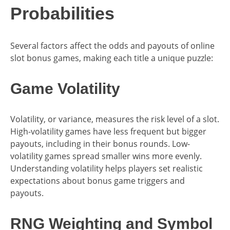
Probabilities
Several factors affect the odds and payouts of online
slot bonus games, making each title a unique puzzle:
Game Volatility
Volatility, or variance, measures the risk level of a slot.
High-volatility games have less frequent but bigger
payouts, including in their bonus rounds. Low-
volatility games spread smaller wins more evenly.
Understanding volatility helps players set realistic
expectations about bonus game triggers and
payouts.
RNG Weighting and Symbol