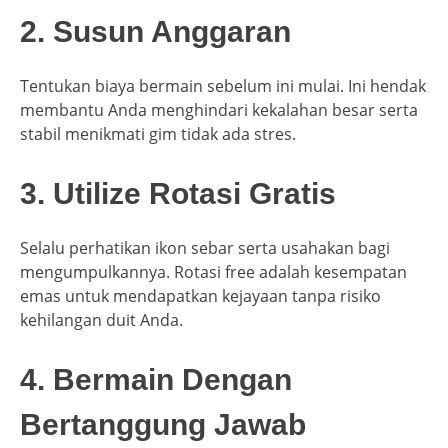
2. Susun Anggaran
Tentukan biaya bermain sebelum ini mulai. Ini hendak
membantu Anda menghindari kekalahan besar serta
stabil menikmati gim tidak ada stres.
3. Utilize Rotasi Gratis
Selalu perhatikan ikon sebar serta usahakan bagi
mengumpulkannya. Rotasi free adalah kesempatan
emas untuk mendapatkan kejayaan tanpa risiko
kehilangan duit Anda.
4. Bermain Dengan
Bertanggung Jawab