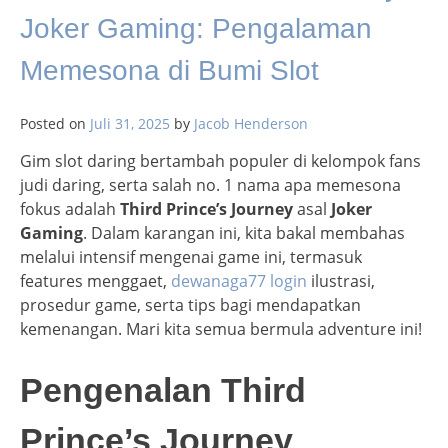
Joker Gaming: Pengalaman
Memesona di Bumi Slot
Posted on
Juli 31, 2025
by
Jacob Henderson
Gim slot daring bertambah populer di kelompok fans
judi daring, serta salah no. 1 nama apa memesona
fokus adalah
Third Prince’s Journey
asal
Joker
Gaming
. Dalam karangan ini, kita bakal membahas
melalui intensif mengenai game ini, termasuk
features menggaet,
dewanaga77 login
ilustrasi,
prosedur game, serta tips bagi mendapatkan
kemenangan. Mari kita semua bermula adventure ini!
Pengenalan Third
Prince’s Journey