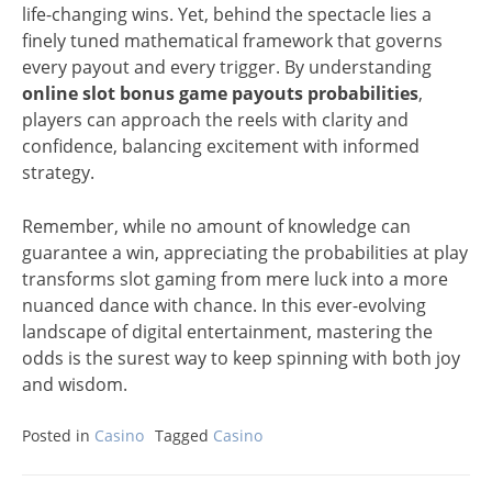
life-changing wins. Yet, behind the spectacle lies a
finely tuned mathematical framework that governs
every payout and every trigger. By understanding
online slot bonus game payouts probabilities
,
players can approach the reels with clarity and
confidence, balancing excitement with informed
strategy.
Remember, while no amount of knowledge can
guarantee a win, appreciating the probabilities at play
transforms slot gaming from mere luck into a more
nuanced dance with chance. In this ever-evolving
landscape of digital entertainment, mastering the
odds is the surest way to keep spinning with both joy
and wisdom.
Posted in
Casino
Tagged
Casino