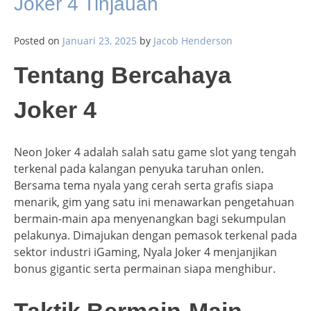
Joker 4 Tinjauan
Posted on
Januari 23, 2025
by
Jacob Henderson
Tentang Bercahaya
Joker 4
Neon Joker 4 adalah salah satu game slot yang tengah
terkenal pada kalangan penyuka taruhan onlen.
Bersama tema nyala yang cerah serta grafis siapa
menarik, gim yang satu ini menawarkan pengetahuan
bermain-main apa menyenangkan bagi sekumpulan
pelakunya. Dimajukan dengan pemasok terkenal pada
sektor industri iGaming, Nyala Joker 4 menjanjikan
bonus gigantic serta permainan siapa menghibur.