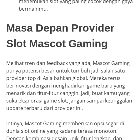
menemukan slot yang paling cocok dengan gaya
bermainmu.
Masa Depan Provider
Slot Mascot Gaming
Melihat tren dan feedback yang ada, Mascot Gaming
punya potensi besar untuk tumbuh jadi salah satu
provider top di Asia bahkan global. Mereka terus
berinovasi dengan menghadirkan game baru yang
menarik dan fitur-fitur canggih. Jadi, buat kamu yang
suka eksplorasi game slot, jangan sampai ketinggalan
update terbaru dari provider ini.
Intinya, Mascot Gaming memberikan opsi segar di
dunia slot online yang kadang terasa monoton.
Dengan kombinasi desain unik, fitur lengkap, dan