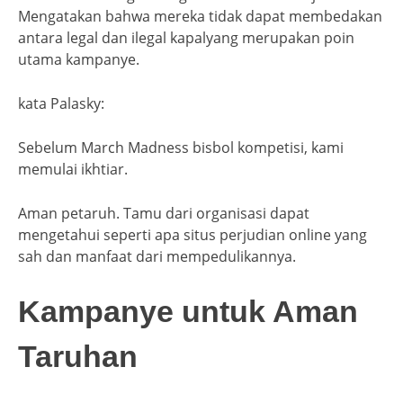
Mengatakan bahwa mereka tidak dapat membedakan
antara legal dan ilegal kapalyang merupakan poin
utama kampanye.
kata Palasky:
Sebelum March Madness bisbol kompetisi, kami
memulai ikhtiar.
Aman petaruh. Tamu dari organisasi dapat
mengetahui seperti apa situs perjudian online yang
sah dan manfaat dari mempedulikannya.
Kampanye untuk Aman
Taruhan