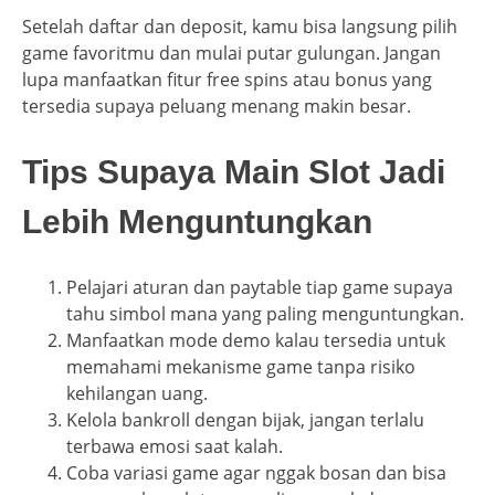
Setelah daftar dan deposit, kamu bisa langsung pilih
game favoritmu dan mulai putar gulungan. Jangan
lupa manfaatkan fitur free spins atau bonus yang
tersedia supaya peluang menang makin besar.
Tips Supaya Main Slot Jadi
Lebih Menguntungkan
Pelajari aturan dan paytable tiap game supaya
tahu simbol mana yang paling menguntungkan.
Manfaatkan mode demo kalau tersedia untuk
memahami mekanisme game tanpa risiko
kehilangan uang.
Kelola bankroll dengan bijak, jangan terlalu
terbawa emosi saat kalah.
Coba variasi game agar nggak bosan dan bisa