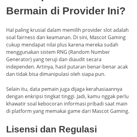
Bermain di Provider Ini?
Hal paling krusial dalam memilih provider slot adalah
soal fairness dan keamanan. Di sini, Mascot Gaming
cukup mendapat nilai plus karena mereka sudah
menggunakan sistem RNG (Random Number
Generator) yang teruji dan diaudit secara
independen. Artinya, hasil putaran benar-benar acak
dan tidak bisa dimanipulasi oleh siapa pun.
Selain itu, data pemain juga dijaga kerahasiaannya
dengan enkripsi tingkat tinggi. Jadi, kamu nggak perlu
khawatir soal kebocoran informasi pribadi saat main
di platform yang memakai game dari Mascot Gaming.
Lisensi dan Regulasi