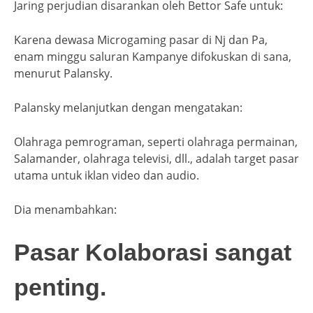
Jaring perjudian disarankan oleh Bettor Safe untuk:
Karena dewasa Microgaming pasar di Nj dan Pa,
enam minggu saluran Kampanye difokuskan di sana,
menurut Palansky.
Palansky melanjutkan dengan mengatakan:
Olahraga pemrograman, seperti olahraga permainan,
Salamander, olahraga televisi, dll., adalah target pasar
utama untuk iklan video dan audio.
Dia menambahkan:
Pasar Kolaborasi sangat
penting.