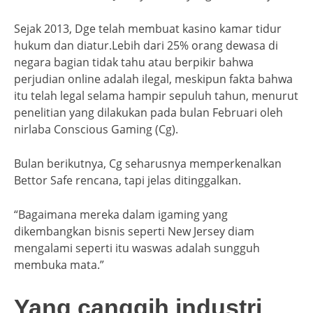
Sejak 2013, Dge telah membuat kasino kamar tidur
hukum dan diatur.Lebih dari 25% orang dewasa di
negara bagian tidak tahu atau berpikir bahwa
perjudian online adalah ilegal, meskipun fakta bahwa
itu telah legal selama hampir sepuluh tahun, menurut
penelitian yang dilakukan pada bulan Februari oleh
nirlaba Conscious Gaming (Cg).
Bulan berikutnya, Cg seharusnya memperkenalkan
Bettor Safe rencana, tapi jelas ditinggalkan.
“Bagaimana mereka dalam igaming yang
dikembangkan bisnis seperti New Jersey diam
mengalami seperti itu waswas adalah sungguh
membuka mata.”
Yang canggih industri