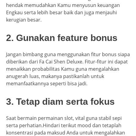
hendak memudahkan Kamu menyusun keuangan
Engkau serta lebih besar baik dan juga menjauhi
kerugian besar.
2. Gunakan feature bonus
Jangan bimbang guna menggunakan fitur bonus siapa
diberikan dari Fa Cai Shen Deluxe. Fitur-fitur ini dapat
menaikkan probabilitas Kamu guna mengalahkan
anugerah luas, makanya pastikanlah untuk
memanfaatkannya seperti bisa jadi.
3. Tetap diam serta fokus
Saat bermain permainan slot, vital guna stabil sepi
serta perhatian.Hindari terikut mood dan tetaplah
konsentrasi pada maksud Anda untuk mengalahkan