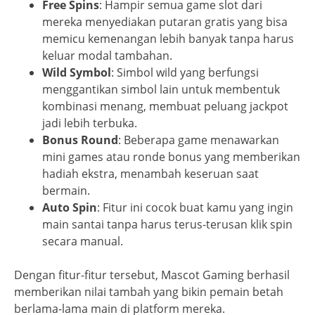
Free Spins
: Hampir semua game slot dari
mereka menyediakan putaran gratis yang bisa
memicu kemenangan lebih banyak tanpa harus
keluar modal tambahan.
Wild Symbol
: Simbol wild yang berfungsi
menggantikan simbol lain untuk membentuk
kombinasi menang, membuat peluang jackpot
jadi lebih terbuka.
Bonus Round
: Beberapa game menawarkan
mini games atau ronde bonus yang memberikan
hadiah ekstra, menambah keseruan saat
bermain.
Auto Spin
: Fitur ini cocok buat kamu yang ingin
main santai tanpa harus terus-terusan klik spin
secara manual.
Dengan fitur-fitur tersebut, Mascot Gaming berhasil
memberikan nilai tambah yang bikin pemain betah
berlama-lama main di platform mereka.