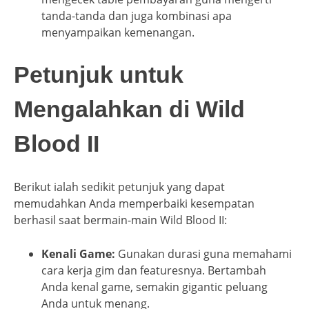
tanda-tanda dan juga kombinasi apa
menyampaikan kemenangan.
Petunjuk untuk
Mengalahkan di Wild
Blood II
Berikut ialah sedikit petunjuk yang dapat
memudahkan Anda memperbaiki kesempatan
berhasil saat bermain-main Wild Blood II:
Kenali Game:
Gunakan durasi guna memahami
cara kerja gim dan featuresnya. Bertambah
Anda kenal game, semakin gigantic peluang
Anda untuk menang.