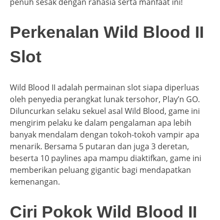
penuh sesak dengan rahasia serta manfaat ini!
Perkenalan Wild Blood II
Slot
Wild Blood II adalah permainan slot siapa diperluas
oleh penyedia perangkat lunak tersohor, Play’n GO.
Diluncurkan selaku sekuel asal Wild Blood, game ini
mengirim pelaku ke dalam pengalaman apa lebih
banyak mendalam dengan tokoh-tokoh vampir apa
menarik. Bersama 5 putaran dan juga 3 deretan,
beserta 10 paylines apa mampu diaktifkan, game ini
memberikan peluang gigantic bagi mendapatkan
kemenangan.
Ciri Pokok Wild Blood II