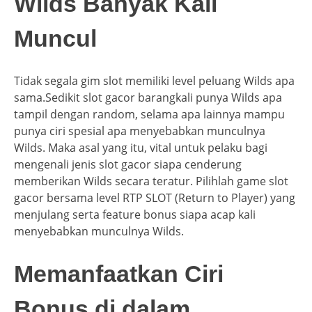
Wilds Banyak Kali
Muncul
Tidak segala gim slot memiliki level peluang Wilds apa
sama.Sedikit slot gacor barangkali punya Wilds apa
tampil dengan random, selama apa lainnya mampu
punya ciri spesial apa menyebabkan munculnya
Wilds. Maka asal yang itu, vital untuk pelaku bagi
mengenali jenis slot gacor siapa cenderung
memberikan Wilds secara teratur. Pilihlah game slot
gacor bersama level RTP SLOT (Return to Player) yang
menjulang serta feature bonus siapa acap kali
menyebabkan munculnya Wilds.
Memanfaatkan Ciri
Bonus di dalam