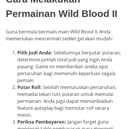
Permainan Wild Blood II
Guna bermula bermain-main Wild Blood II, Anda
memerlukan mencermati sedikit gerakan mudah:
Pilih Judi Anda:
Sebelumnya berputar putaran,
determine jumlah total judi yang ingin Anda
pasang. Game ini memberikan aneka opsi
pertaruhan bagi memenuhi keperluan segala
pemain.
Putar Roll:
Setelah memutuskan pertaruhan,
memadai tekan tuts putaran untuk memulai
permainan. Anda juga dapat memanfaatkan
feature autoplay bagi memutar roll secara
mesin.
Periksa Pembayaran:
Jangan forget guna
mengecek table pembayaran guna mengerti