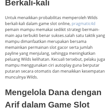
Berkali-kali
Untuk menaikkan probabilitas memperoleh Wilds
berkali-kali dalam game slot online,
pragmatic4d
pemain mampu memakai sedikit strategi bermain-
main apa terbukti benar sukses.salah satu taktik yang
mampu dimanfaatkan merupakan bersama
memainkan permainan slot gacor serta jumlah
payline yang menjulang, sehingga meningkatkan
peluang Wilds kelihatan. Kecuali tersebut, pelaku juga
mampu menggunakan ciri autoplay guna berputar
putaran secara otomatis dan menaikkan kesempatan
munculnya Wilds.
Mengelola Dana dengan
Arif dalam Game Slot