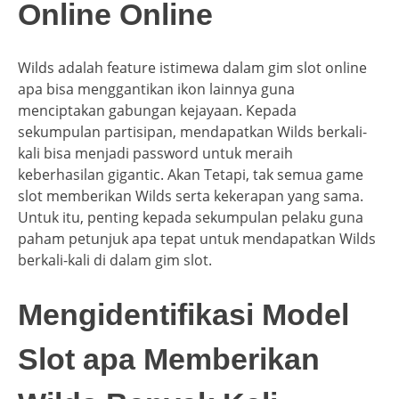
Online Online
Wilds adalah feature istimewa dalam gim slot online
apa bisa menggantikan ikon lainnya guna
menciptakan gabungan kejayaan. Kepada
sekumpulan partisipan, mendapatkan Wilds berkali-
kali bisa menjadi password untuk meraih
keberhasilan gigantic. Akan Tetapi, tak semua game
slot memberikan Wilds serta kekerapan yang sama.
Untuk itu, penting kepada sekumpulan pelaku guna
paham petunjuk apa tepat untuk mendapatkan Wilds
berkali-kali di dalam gim slot.
Mengidentifikasi Model
Slot apa Memberikan