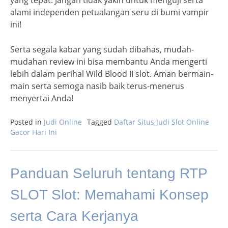
yang tepat. Jangan tidak yakin untuk menguji serta
alami independen petualangan seru di bumi vampir
ini!
Serta segala kabar yang sudah dibahas, mudah-
mudahan review ini bisa membantu Anda mengerti
lebih dalam perihal Wild Blood II slot. Aman bermain-
main serta semoga nasib baik terus-menerus
menyertai Anda!
Posted in
Judi Online
Tagged
Daftar Situs Judi Slot Online
Gacor Hari Ini
Panduan Seluruh tentang RTP
SLOT Slot: Memahami Konsep
serta Cara Kerjanya