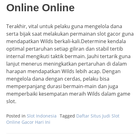
Online Online
Terakhir, vital untuk pelaku guna mengelola dana
serta bijak saat melakukan permainan slot gacor guna
mendapatkan Wilds berkali-kali.Determine kendala
optimal pertaruhan setiap giliran dan stabil tertib
internal mengikuti taktik bermain. Jauhi tertarik guna
lanjut menerus meningkatkan pertaruhan di dalam
harapan mendapatkan Wilds lebih acap. Dengan
mengelola dana dengan cerdas, pelaku bisa
memperpanjang durasi bermain-main dan juga
memperbaiki kesempatan meraih Wilds dalam game
slot.
Posted in
Slot Indonesia
Tagged
Daftar Situs Judi Slot
Online Gacor Hari Ini