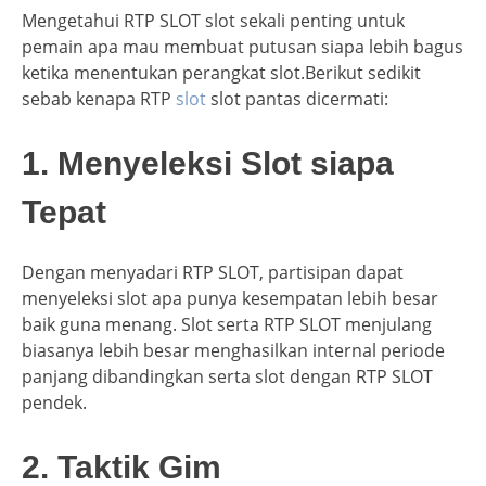
Mengetahui RTP SLOT slot sekali penting untuk
pemain apa mau membuat putusan siapa lebih bagus
ketika menentukan perangkat slot.Berikut sedikit
sebab kenapa RTP
slot
slot pantas dicermati:
1. Menyeleksi Slot siapa
Tepat
Dengan menyadari RTP SLOT, partisipan dapat
menyeleksi slot apa punya kesempatan lebih besar
baik guna menang. Slot serta RTP SLOT menjulang
biasanya lebih besar menghasilkan internal periode
panjang dibandingkan serta slot dengan RTP SLOT
pendek.
2. Taktik Gim