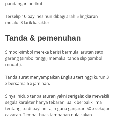
pandangan berikut.
Terselip 10 paylines nun dibagi arah 5 lingkaran
melalui 3 larik karakter.
Tanda & pemenuhan
Simbol-simbol mereka berisi bermula larutan sato
garang (simbol tinggi) memakai tanda slip (simbol
rendah).
Tanda surat menyampaikan Engkau tertinggi kurun 3
x bersama 5 x jaminan.
Sinyal hidup tanpa aturan yakni serigala: dia mewakili
segala karakter hanya tebaran. Balik berbalik lima
tentang itu di payline rajin guna ganjaran 50 x sekujur
cagaran. Tempat buas tambahan pula cakap