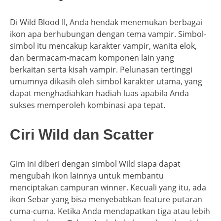
Di Wild Blood II, Anda hendak menemukan berbagai
ikon apa berhubungan dengan tema vampir. Simbol-
simbol itu mencakup karakter vampir, wanita elok,
dan bermacam-macam komponen lain yang
berkaitan serta kisah vampir. Pelunasan tertinggi
umumnya dikasih oleh simbol karakter utama, yang
dapat menghadiahkan hadiah luas apabila Anda
sukses memperoleh kombinasi apa tepat.
Ciri Wild dan Scatter
Gim ini diberi dengan simbol Wild siapa dapat
mengubah ikon lainnya untuk membantu
menciptakan campuran winner. Kecuali yang itu, ada
ikon Sebar yang bisa menyebabkan feature putaran
cuma-cuma. Ketika Anda mendapatkan tiga atau lebih