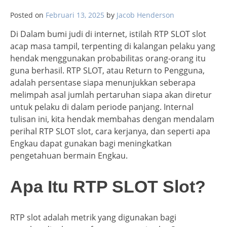
Posted on
Februari 13, 2025
by
Jacob Henderson
Di Dalam bumi judi di internet, istilah RTP SLOT slot
acap masa tampil, terpenting di kalangan pelaku yang
hendak menggunakan probabilitas orang-orang itu
guna berhasil. RTP SLOT, atau Return to Pengguna,
adalah persentase siapa menunjukkan seberapa
melimpah asal jumlah pertaruhan siapa akan diretur
untuk pelaku di dalam periode panjang. Internal
tulisan ini, kita hendak membahas dengan mendalam
perihal RTP SLOT slot, cara kerjanya, dan seperti apa
Engkau dapat gunakan bagi meningkatkan
pengetahuan bermain Engkau.
Apa Itu RTP SLOT Slot?
RTP slot adalah metrik yang digunakan bagi