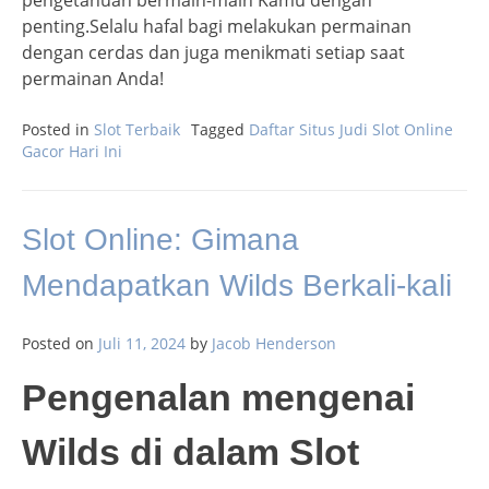
penting.Selalu hafal bagi melakukan permainan
dengan cerdas dan juga menikmati setiap saat
permainan Anda!
Posted in
Slot Terbaik
Tagged
Daftar Situs Judi Slot Online
Gacor Hari Ini
Slot Online: Gimana
Mendapatkan Wilds Berkali-kali
Posted on
Juli 11, 2024
by
Jacob Henderson
Pengenalan mengenai
Wilds di dalam Slot