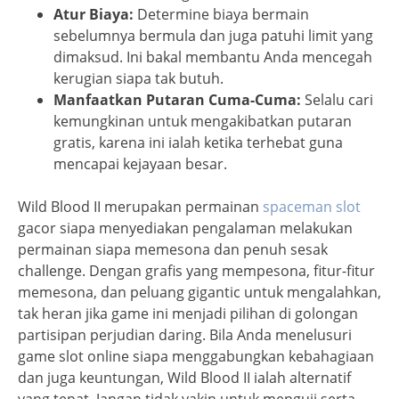
Atur Biaya:
Determine biaya bermain
sebelumnya bermula dan juga patuhi limit yang
dimaksud. Ini bakal membantu Anda mencegah
kerugian siapa tak butuh.
Manfaatkan Putaran Cuma-Cuma:
Selalu cari
kemungkinan untuk mengakibatkan putaran
gratis, karena ini ialah ketika terhebat guna
mencapai kejayaan besar.
Wild Blood II merupakan permainan
spaceman slot
gacor siapa menyediakan pengalaman melakukan
permainan siapa memesona dan penuh sesak
challenge. Dengan grafis yang mempesona, fitur-fitur
memesona, dan peluang gigantic untuk mengalahkan,
tak heran jika game ini menjadi pilihan di golongan
partisipan perjudian daring. Bila Anda menelusuri
game slot online siapa menggabungkan kebahagiaan
dan juga keuntungan, Wild Blood II ialah alternatif