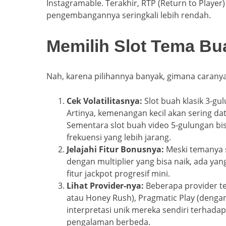
Instagramable. Terakhir, RTP (Return to Player
pengembangannya seringkali lebih rendah.
Memilih Slot Tema B
Nah, karena pilihannya banyak, gimana carany
Cek Volatilitasnya:
Slot buah klasik 3-gu
Artinya, kemenangan kecil akan sering d
Sementara slot buah video 5-gulungan bis
frekuensi yang lebih jarang.
Jelajahi Fitur Bonusnya:
Meski temanya s
dengan multiplier yang bisa naik, ada ya
fitur jackpot progresif mini.
Lihat Provider-nya:
Beberapa provider ter
atau Honey Rush), Pragmatic Play (dengan 
interpretasi unik mereka sendiri terhada
pengalaman berbeda.