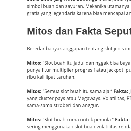
simbol buah dan sayuran. Mekanika utamanya ad
gratis yang legendaris karena bisa mencapai an
Mitos dan Fakta Sepu
Beredar banyak anggapan tentang slot jenis ini.
Mitos:
“Slot buah itu jadul dan nggak bisa baya
punya fitur multiplier progresif atau jackpot
ribu kali lipat taruhan.
Mitos:
“Semua slot buah itu sama aja.”
Fakta:
J
yang cluster pays atau Megaways. Volatilitas,
sama-sama stroberi dan anggur.
Mitos:
“Slot buah cuma untuk pemula.”
Fakta:
sering menggunakan slot buah volatilitas rend