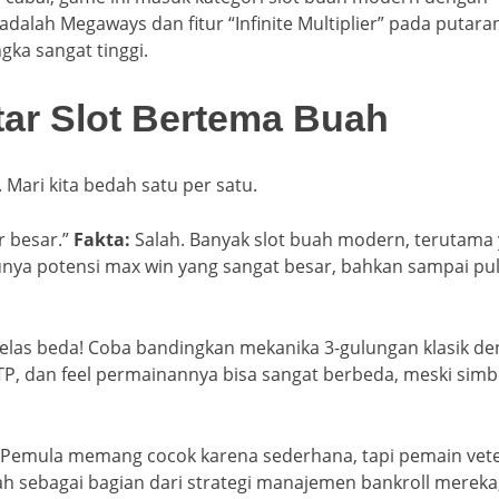
alah Megaways dan fitur “Infinite Multiplier” pada putara
gka sangat tinggi.
tar Slot Bertema Buah
 Mari kita bedah satu per satu.
r besar.”
Fakta:
Salah. Banyak slot buah modern, terutama
, punya potensi max win yang sangat besar, bahkan sampai p
elas beda! Coba bandingkan mekanika 3-gulungan klasik d
 RTP, dan feel permainannya bisa sangat berbeda, meski sim
Pemula memang cocok karena sederhana, tapi pemain vet
ah sebagai bagian dari strategi manajemen bankroll mereka