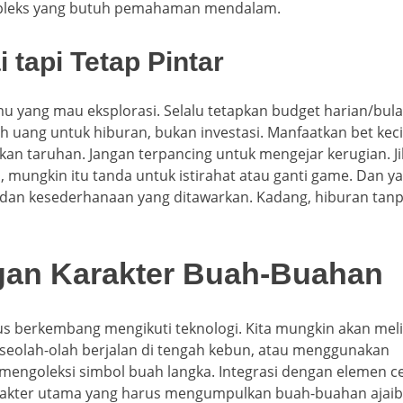
kompleks yang butuh pemahaman mendalam.
 tapi Tetap Pintar
mu yang mau eksplorasi. Selalu tetapkan budget harian/bul
h uang untuk hiburan, bukan investasi. Manfaatkan bet keci
an taruhan. Jangan terpancing untuk mengejar kerugian. Ji
n, mungkin itu tanda untuk istirahat atau ganti game. Dan y
h dan kesederhanaan yang ditawarkan. Kadang, hiburan tan
gan Karakter Buah-Buahan
us berkembang mengikuti teknologi. Kita mungkin akan mel
 seolah-olah berjalan di tengah kebun, atau menggunakan
mengoleksi simbol buah langka. Integrasi dengan elemen ce
karakter utama yang harus mengumpulkan buah-buahan ajaib