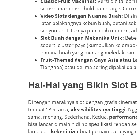
Classic Fruit Machines:
Versi digital dar
sederhana seperti hold dan nudge. Cocok
Video Slots dengan Nuansa Buah:
Di sin
latar belakangnya kebun buah, petani se
senyuman. Fiturnya pun lebih modern, ada
Slot Buah dengan Mekanika Unik:
Bebe
seperti cluster pays (kumpulkan kelompok b
dimana buah yang menang meledak dan di
Fruit-Themed dengan Gaya Asia atau L
Tionghoa) atau delima sering dipakai da
Hal-Hal yang Bikin Slot 
Di tengah maraknya slot dengan grafis cinemat
tempat? Pertama,
aksesibilitasnya tinggi
. Ng
sama, menang. Sederhana. Kedua,
performanc
bisa lancar dimainin di hp spesifikasi rendah s
lama dan
kekeninian
buat pemain baru yang m