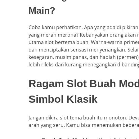
Main?
Coba kamu perhatikan. Apa yang ada di pikira
yang merah merona? Kebanyakan orang akan m
utama slot bertema buah. Warna-warna prime
dan menciptakan sensasi menyenangkan. Selain i
kesegaran, musim panas, dan hadiah (permen).
lebih rileks dan kurang menegangkan dibanding
Ragam Slot Buah Mode
Simbol Klasik
Jangan dikira slot tema buah itu monoton. De
arah yang seru. Kamu bisa menemukan beberap