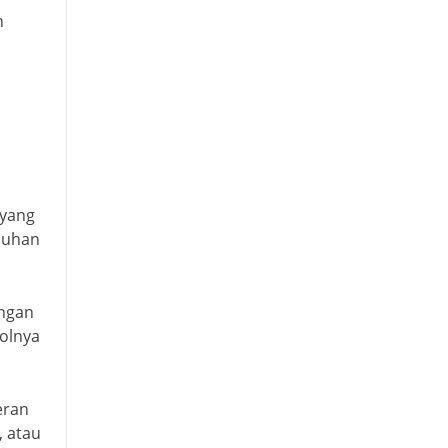
n
 yang
uluhan
engan
bolnya
eran
, atau