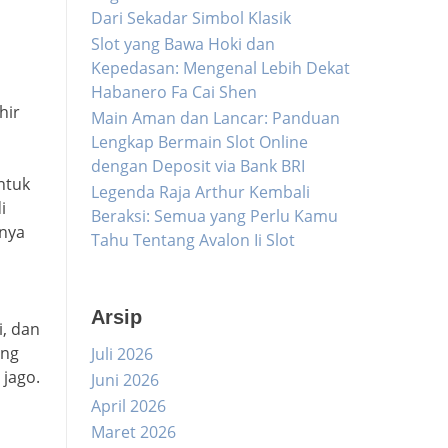
Dari Sekadar Simbol Klasik
Slot yang Bawa Hoki dan
Kepedasan: Mengenal Lebih Dekat
Habanero Fa Cai Shen
hir
Main Aman dan Lancar: Panduan
Lengkap Bermain Slot Online
dengan Deposit via Bank BRI
ntuk
Legenda Raja Arthur Kembali
i
Beraksi: Semua yang Perlu Kamu
rnya
Tahu Tentang Avalon Ii Slot
Arsip
, dan
ang
Juli 2026
 jago.
Juni 2026
April 2026
Maret 2026