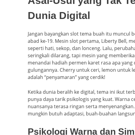
Asal-Usul yang Tak Te
Dunia Digital
Jangan bayangkan slot tema buah itu muncul begi
abad ke-19. Mesin slot pertama, Liberty Bell
seperti hati, sekop, dan lonceng. Lalu, peruba
seringkali dilarang, tapi mesin yang memberik
menandai hadiah permen karet rasa apa yang 
gulungannya. Cherry untuk ceri, lemon untuk l
adalah “penyamaran” yang cerdik!
Ketika dunia beralih ke digital, tema ini ikut 
punya daya tarik psikologis yang kuat. Warn
nuansanya terasa ringan serta menyenangkan.
mungkin butuh adaptasi, buah-buahan langsung 
Psikologi Warna dan Sim