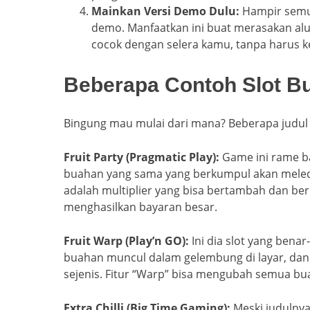
Mainkan Versi Demo Dulu:
Hampir semua
demo. Manfaatkan ini buat merasakan alur
cocok dengan selera kamu, tanpa harus k
Beberapa Contoh Slot B
Bingung mau mulai dari mana? Beberapa judul ini
Fruit Party (Pragmatic Play):
Game ini rame ba
buahan yang sama yang berkumpul akan meled
adalah multiplier yang bisa bertambah dan be
menghasilkan bayaran besar.
Fruit Warp (Play’n GO):
Ini dia slot yang benar
buahan muncul dalam gelembung di layar, da
sejenis. Fitur “Warp” bisa mengubah semua bua
Extra Chilli (Big Time Gaming):
Meski judulnya