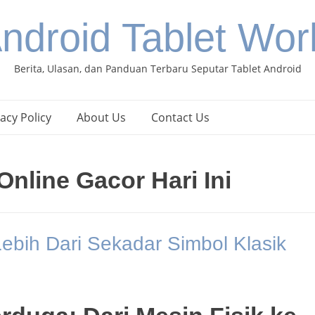
ndroid Tablet Wor
Berita, Ulasan, dan Panduan Terbaru Seputar Tablet Android
vacy Policy
About Us
Contact Us
 Online Gacor Hari Ini
bih Dari Sekadar Simbol Klasik