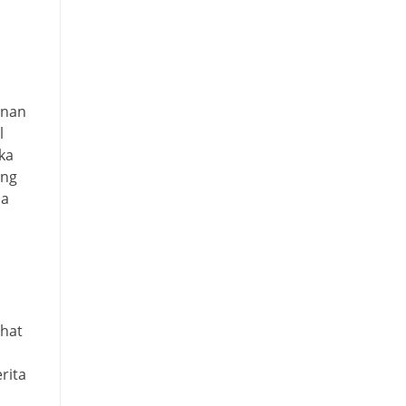
anan
l
ka
ang
pa
ihat
rita