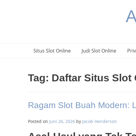
Skip
A
to
content
Situs Slot Online
Judi Slot Online
Pri
Tag:
Daftar Situs Slot
Ragam Slot Buah Modern: Le
Posted on
Juni 26, 2026
by
Jacob Henderson