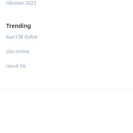
Oktober 2023
Trending
ikan138 daftar
slot online
result hk