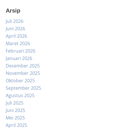
Arsip
Juli 2026
Juni 2026
April 2026
Maret 2026
Februari 2026
Januari 2026
Desember 2025
November 2025
Oktober 2025
September 2025
Agustus 2025
Juli 2025
Juni 2025
Mei 2025
April 2025