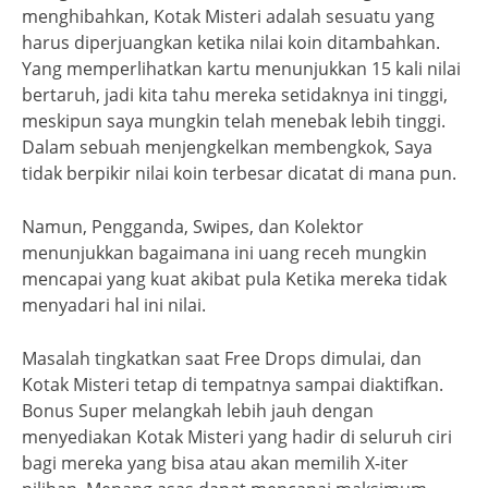
menghibahkan, Kotak Misteri adalah sesuatu yang
harus diperjuangkan ketika nilai koin ditambahkan.
Yang memperlihatkan kartu menunjukkan 15 kali nilai
bertaruh, jadi kita tahu mereka setidaknya ini tinggi,
meskipun saya mungkin telah menebak lebih tinggi.
Dalam sebuah menjengkelkan membengkok, Saya
tidak berpikir nilai koin terbesar dicatat di mana pun.
Namun, Pengganda, Swipes, dan Kolektor
menunjukkan bagaimana ini uang receh mungkin
mencapai yang kuat akibat pula Ketika mereka tidak
menyadari hal ini nilai.
Masalah tingkatkan saat Free Drops dimulai, dan
Kotak Misteri tetap di tempatnya sampai diaktifkan.
Bonus Super melangkah lebih jauh dengan
menyediakan Kotak Misteri yang hadir di seluruh ciri
bagi mereka yang bisa atau akan memilih X-iter