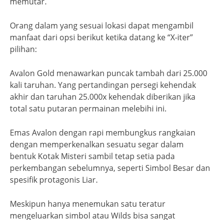
memutar.
Orang dalam yang sesuai lokasi dapat mengambil
manfaat dari opsi berikut ketika datang ke “X-iter”
pilihan:
Avalon Gold menawarkan puncak tambah dari 25.000
kali taruhan. Yang pertandingan persegi kehendak
akhir dan taruhan 25.000x kehendak diberikan jika
total satu putaran permainan melebihi ini.
Emas Avalon dengan rapi membungkus rangkaian
dengan memperkenalkan sesuatu segar dalam
bentuk Kotak Misteri sambil tetap setia pada
perkembangan sebelumnya, seperti Simbol Besar dan
spesifik protagonis Liar.
Meskipun hanya menemukan satu teratur
mengeluarkan simbol atau Wilds bisa sangat