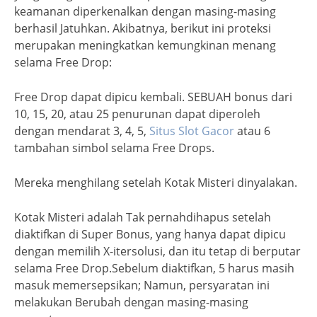
keamanan diperkenalkan dengan masing-masing
berhasil Jatuhkan. Akibatnya, berikut ini proteksi
merupakan meningkatkan kemungkinan menang
selama Free Drop:
Free Drop dapat dipicu kembali. SEBUAH bonus dari
10, 15, 20, atau 25 penurunan dapat diperoleh
dengan mendarat 3, 4, 5,
Situs Slot Gacor
atau 6
tambahan simbol selama Free Drops.
Mereka menghilang setelah Kotak Misteri dinyalakan.
Kotak Misteri adalah Tak pernahdihapus setelah
diaktifkan di Super Bonus, yang hanya dapat dipicu
dengan memilih X-itersolusi, dan itu tetap di berputar
selama Free Drop.Sebelum diaktifkan, 5 harus masih
masuk memersepsikan; Namun, persyaratan ini
melakukan Berubah dengan masing-masing