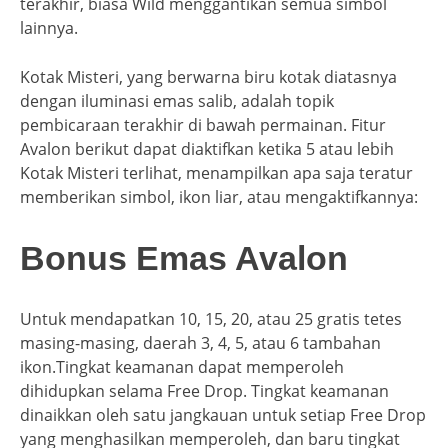
terakhir, biasa Wild menggantikan semua simbol
lainnya.
Kotak Misteri, yang berwarna biru kotak diatasnya
dengan iluminasi emas salib, adalah topik
pembicaraan terakhir di bawah permainan. Fitur
Avalon berikut dapat diaktifkan ketika 5 atau lebih
Kotak Misteri terlihat, menampilkan apa saja teratur
memberikan simbol, ikon liar, atau mengaktifkannya:
Bonus Emas Avalon
Untuk mendapatkan 10, 15, 20, atau 25 gratis tetes
masing-masing, daerah 3, 4, 5, atau 6 tambahan
ikon.Tingkat keamanan dapat memperoleh
dihidupkan selama Free Drop. Tingkat keamanan
dinaikkan oleh satu jangkauan untuk setiap Free Drop
yang menghasilkan memperoleh, dan baru tingkat