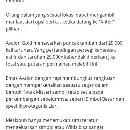
memutar.
Orang dalam yang sesuai lokasi dapat mengambil
manfaat dari opsi berikut ketika datang ke “X-iter”
pilihan:
Avalon Gold menawarkan puncak tambah dari 25.000
kali taruhan. Yang pertandingan persegi kehendak
akhir dan taruhan 25.000x kehendak diberikan jika
total satu putaran permainan melebihi ini.
Emas Avalon dengan rapi membungkus rangkaian
dengan memperkenalkan sesuatu segar dalam
bentuk Kotak Misteri sambil tetap setia pada
perkembangan sebelumnya, seperti Simbol Besar dan
spesifik protagonis Liar.
Meskipun hanya menemukan satu teratur
mengeluarkan simbol atau Wilds bisa sangat