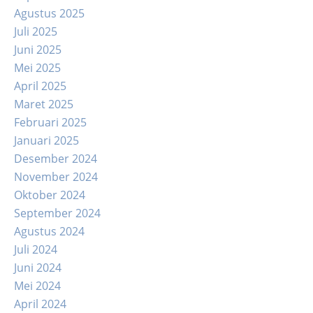
Agustus 2025
Juli 2025
Juni 2025
Mei 2025
April 2025
Maret 2025
Februari 2025
Januari 2025
Desember 2024
November 2024
Oktober 2024
September 2024
Agustus 2024
Juli 2024
Juni 2024
Mei 2024
April 2024