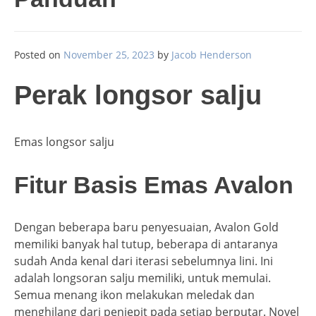
Posted on
November 25, 2023
by
Jacob Henderson
Perak longsor salju
Emas longsor salju
Fitur Basis Emas Avalon
Dengan beberapa baru penyesuaian, Avalon Gold
memiliki banyak hal tutup, beberapa di antaranya
sudah Anda kenal dari iterasi sebelumnya lini. Ini
adalah longsoran salju memiliki, untuk memulai.
Semua menang ikon melakukan meledak dan
menghilang dari penjepit pada setiap berputar. Novel