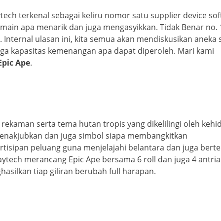
tech terkenal sebagai keliru nomor satu supplier device sof
main apa menarik dan juga mengasyikkan. Tidak Benar no. 
. Internal ulasan ini, kita semua akan mendiskusikan aneka
ingga kapasitas kemenangan apa dapat diperoleh. Mari kami
Epic Ape
.
 rekaman serta tema hutan tropis yang dikelilingi oleh keh
enakjubkan dan juga simbol siapa membangkitkan
tisipan peluang guna menjelajahi belantara dan juga bert
ech merancang Epic Ape bersama 6 roll dan juga 4 antria
ilkan tiap giliran berubah full harapan.