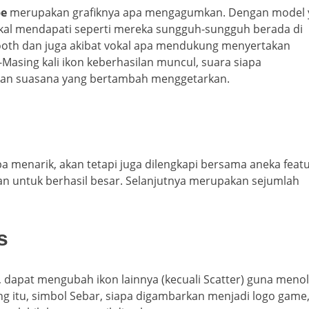
pe
merupakan grafiknya apa mengagumkan. Dengan model 
bakal mendapati seperti mereka sungguh-sungguh berada di
ooth dan juga akibat vokal apa mendukung menyertakan
sing kali ikon keberhasilan muncul, suara siapa
kan suasana yang bertambah menggetarkan.
 menarik, akan tetapi juga dilengkapi bersama aneka feat
n untuk berhasil besar. Selanjutnya merupakan sejumlah
s
a, dapat mengubah ikon lainnya (kecuali Scatter) guna meno
itu, simbol Sebar, siapa digambarkan menjadi logo game