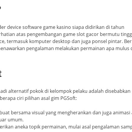
?
er device software game kasino siapa didirikan di tahun
perhatian atas pengembangan game slot gacor bermutu tingg
e, termasuk komputer desktop dan juga ponsel pintar. Be
 menawarkan pengalaman melakukan permainan apa mulus 
t
i alternatif pokok di kelompok pelaku adalah disebabkan
erapa ciri pilihan asal gim PGSoft:
dibuat bersama visual yang mengherankan dan juga animasi
luar umum.
kan aneka topik permainan, mulai asal pengalaman sam