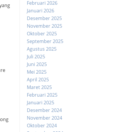
Februari 2026
yang
Januari 2026
Desember 2025
November 2025
Oktober 2025
September 2025
Agustus 2025
Juli 2025
Juni 2025
ure
Mei 2025
April 2025
Maret 2025
Februari 2025
Januari 2025
Desember 2024
November 2024
long
Oktober 2024
,