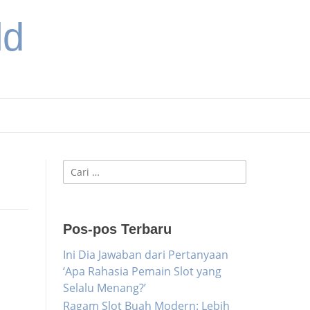
ld
Cari
untuk:
Pos-pos Terbaru
Ini Dia Jawaban dari Pertanyaan
‘Apa Rahasia Pemain Slot yang
Selalu Menang?’
Ragam Slot Buah Modern: Lebih