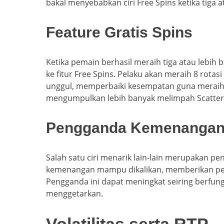
bakal menyebabkan ciri Free Spins ketika tiga a
Feature Gratis Spins
Ketika pemain berhasil meraih tiga atau lebih 
ke fitur Free Spins. Pelaku akan meraih 8 rotasi 
unggul, memperbaiki kesempatan guna meraih ke
mengumpulkan lebih banyak melimpah Scatter s
Pengganda Kemenanga
Salah satu ciri menarik lain-lain merupakan 
kemenangan mampu dikalikan, memberikan pel
Pengganda ini dapat meningkat seiring berfun
menggetarkan.