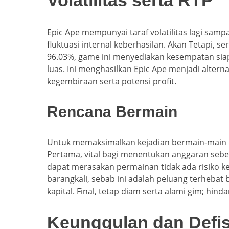
Volatilitas serta RTP
Epic Ape mempunyai taraf volatilitas lagi sa
fluktuasi internal keberhasilan. Akan Tetapi, se
96.03%, game ini menyediakan kesempatan siap
luas. Ini menghasilkan Epic Ape menjadi alter
kegembiraan serta potensi profit.
Rencana Bermain
Untuk memaksimalkan kejadian bermain-main di
Pertama, vital bagi menentukan anggaran sebe
dapat merasakan permainan tidak ada risiko ke
barangkali, sebab ini adalah peluang terheba
kapital. Final, tetap diam serta alami gim; hi
Keunggulan dan Defis