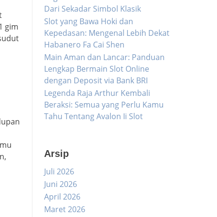
Dari Sekadar Simbol Klasik
t
Slot yang Bawa Hoki dan
1 gim
Kepedasan: Mengenal Lebih Dekat
 sudut
Habanero Fa Cai Shen
Main Aman dan Lancar: Panduan
Lengkap Bermain Slot Online
dengan Deposit via Bank BRI
Legenda Raja Arthur Kembali
Beraksi: Semua yang Perlu Kamu
Tahu Tentang Avalon Ii Slot
idupan
emu
Arsip
n,
Juli 2026
Juni 2026
April 2026
Maret 2026