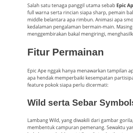
Salah satu tenaga panggil utama sebab
Epic A
full warna serta rincian siapa sharp, pemain 
middle belantara apa rimbun. Animasi apa sm
kedalaman pengalaman bermain-main. Masing-Ma
menggembirakan bakal mengiringi, menghasil
Fitur Permainan
Epic Ape nggak hanya menawarkan tampilan apa
apa hendak memperbaiki kesempatan partisipa
feature pokok siapa perlu dicermati:
Wild serta Sebar Symbol
Lambang Wild, yang diwakili dari gambar goril
membentuk campuran pemenang. Sewaktu yang 