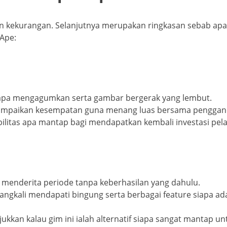
an kekurangan. Selanjutnya merupakan ringkasan sebab apa
Ape:
apa mengagumkan serta gambar bergerak yang lembut.
mpaikan kesempatan guna menang luas bersama penggan
itas apa mantap bagi mendapatkan kembali investasi pela
 menderita periode tanpa keberhasilan yang dahulu.
ngkali mendapati bingung serta berbagai feature siapa ad
kkan kalau gim ini ialah alternatif siapa sangat mantap un