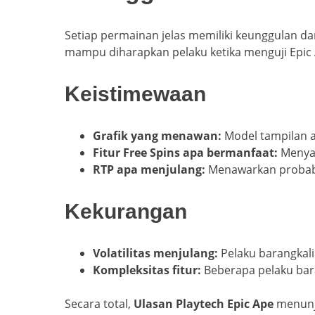
Setiap permainan jelas memiliki keunggulan d
mampu diharapkan pelaku ketika menguji Epic 
Keistimewaan
Grafik yang menawan:
Model tampilan 
Fitur Free Spins apa bermanfaat:
Menya
RTP apa menjulang:
Menawarkan probabil
Kekurangan
Volatilitas menjulang:
Pelaku barangkali
Kompleksitas fitur:
Beberapa pelaku bara
Secara total,
Ulasan Playtech Epic Ape
menunju