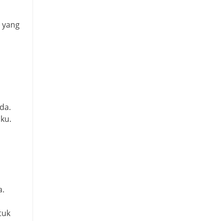
 yang
da.
ku.
a.
tuk