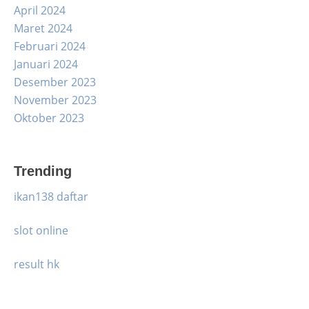
April 2024
Maret 2024
Februari 2024
Januari 2024
Desember 2023
November 2023
Oktober 2023
Trending
ikan138 daftar
slot online
result hk