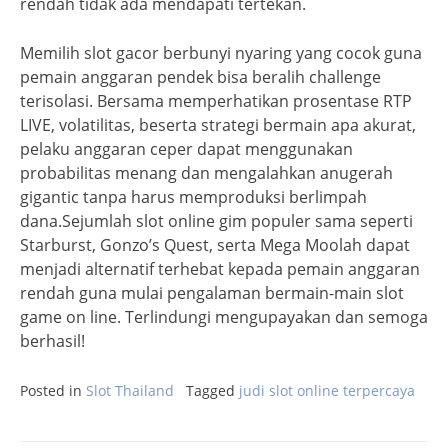
rendah tidak ada mendapati tertekan.
Memilih slot gacor berbunyi nyaring yang cocok guna
pemain anggaran pendek bisa beralih challenge
terisolasi. Bersama memperhatikan prosentase RTP
LIVE, volatilitas, beserta strategi bermain apa akurat,
pelaku anggaran ceper dapat menggunakan
probabilitas menang dan mengalahkan anugerah
gigantic tanpa harus memproduksi berlimpah
dana.Sejumlah slot online gim populer sama seperti
Starburst, Gonzo’s Quest, serta Mega Moolah dapat
menjadi alternatif terhebat kepada pemain anggaran
rendah guna mulai pengalaman bermain-main slot
game on line. Terlindungi mengupayakan dan semoga
berhasil!
Posted in
Slot Thailand
Tagged
judi slot online terpercaya