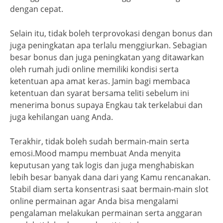
dengan cepat.
Selain itu, tidak boleh terprovokasi dengan bonus dan
juga peningkatan apa terlalu menggiurkan. Sebagian
besar bonus dan juga peningkatan yang ditawarkan
oleh rumah judi online memiliki kondisi serta
ketentuan apa amat keras. Jamin bagi membaca
ketentuan dan syarat bersama teliti sebelum ini
menerima bonus supaya Engkau tak terkelabui dan
juga kehilangan uang Anda.
Terakhir, tidak boleh sudah bermain-main serta
emosi.Mood mampu membuat Anda menyita
keputusan yang tak logis dan juga menghabiskan
lebih besar banyak dana dari yang Kamu rencanakan.
Stabil diam serta konsentrasi saat bermain-main slot
online permainan agar Anda bisa mengalami
pengalaman melakukan permainan serta anggaran