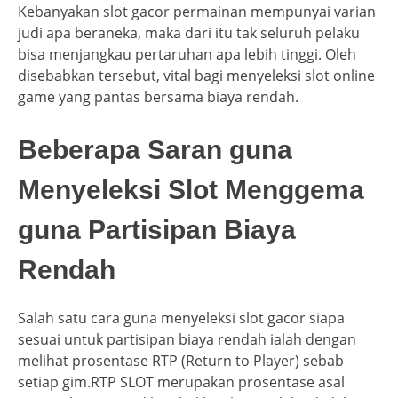
Kebanyakan slot gacor permainan mempunyai varian
judi apa beraneka, maka dari itu tak seluruh pelaku
bisa menjangkau pertaruhan apa lebih tinggi. Oleh
disebabkan tersebut, vital bagi menyeleksi slot online
game yang pantas bersama biaya rendah.
Beberapa Saran guna
Menyeleksi Slot Menggema
guna Partisipan Biaya
Rendah
Salah satu cara guna menyeleksi slot gacor siapa
sesuai untuk partisipan biaya rendah ialah dengan
melihat prosentase RTP (Return to Player) sebab
setiap gim.RTP SLOT merupakan prosentase asal