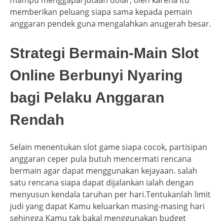
mampu menggapai jutaan dolar, oleh karena itu
memberikan peluang siapa sama kepada pemain
anggaran pendek guna mengalahkan anugerah besar.
Strategi Bermain-Main Slot
Online Berbunyi Nyaring
bagi Pelaku Anggaran
Rendah
Selain menentukan slot game siapa cocok, partisipan
anggaran ceper pula butuh mencermati rencana
bermain agar dapat menggunakan kejayaan. salah
satu rencana siapa dapat dijalankan ialah dengan
menyusun kendala taruhan per hari.Tentukanlah limit
judi yang dapat Kamu keluarkan masing-masing hari
sehingga Kamu tak bakal menggunakan budget