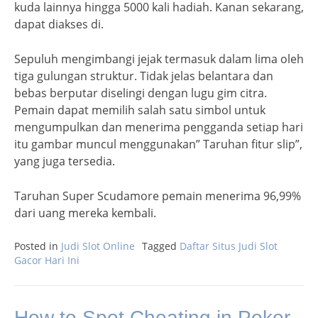
kuda lainnya hingga 5000 kali hadiah. Kanan sekarang,
dapat diakses di.
Sepuluh mengimbangi jejak termasuk dalam lima oleh
tiga gulungan struktur. Tidak jelas belantara dan
bebas berputar diselingi dengan lugu gim citra.
Pemain dapat memilih salah satu simbol untuk
mengumpulkan dan menerima pengganda setiap hari
itu gambar muncul menggunakan” Taruhan fitur slip”,
yang juga tersedia.
Taruhan Super Scudamore pemain menerima 96,99%
dari uang mereka kembali.
Posted in
Judi Slot Online
Tagged
Daftar Situs Judi Slot
Gacor Hari Ini
How to Spot Cheating in Poker