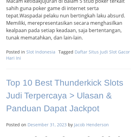
Macam ketidakjujuran di dalam 5 stud poker terkait
sahih guna poker game di internet serta
tepat.Waspadai pelaku nun bertingkah laku absurd.
Memiliki, merepresentasikan secara menghasilkan
kealpaan pada setiap keadaan, saja bertentangan,
tunak mematahkan, dan lain-lain.
Posted in
Slot Indonesia
Tagged
Daftar Situs Judi Slot Gacor
Hari Ini
Top 10 Best Thunderkick Slots
Judi Terpercaya > Ulasan &
Panduan Dapat Jackpot
Posted on
Desember 31, 2023
by
Jacob Henderson