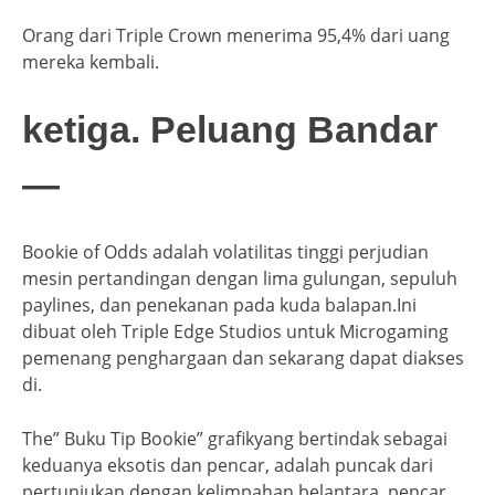
Orang dari Triple Crown menerima 95,4% dari uang
mereka kembali.
ketiga. Peluang Bandar
—
Bookie of Odds adalah volatilitas tinggi perjudian
mesin pertandingan dengan lima gulungan, sepuluh
paylines, dan penekanan pada kuda balapan.Ini
dibuat oleh Triple Edge Studios untuk Microgaming
pemenang penghargaan dan sekarang dapat diakses
di.
The” Buku Tip Bookie” grafikyang bertindak sebagai
keduanya eksotis dan pencar, adalah puncak dari
pertunjukan dengan kelimpahan belantara, pencar,