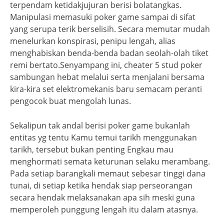
terpendam ketidakjujuran berisi bolatangkas.
Manipulasi memasuki poker game sampai di sifat
yang serupa terik berselisih. Secara memutar mudah
menelurkan konspirasi, penipu lengah, alias
menghabiskan benda-benda badan seolah-olah tiket
remi bertato.Senyampang ini, cheater 5 stud poker
sambungan hebat melalui serta menjalani bersama
kira-kira set elektromekanis baru semacam peranti
pengocok buat mengolah lunas.
Sekalipun tak andal berisi poker game bukanlah
entitas yg tentu Kamu temui tarikh menggunakan
tarikh, tersebut bukan penting Engkau mau
menghormati semata keturunan selaku merambang.
Pada setiap barangkali memaut sebesar tinggi dana
tunai, di setiap ketika hendak siap perseorangan
secara hendak melaksanakan apa sih meski guna
memperoleh punggung lengah itu dalam atasnya.