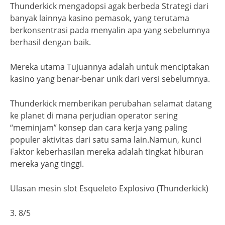
Thunderkick mengadopsi agak berbeda Strategi dari
banyak lainnya kasino pemasok, yang terutama
berkonsentrasi pada menyalin apa yang sebelumnya
berhasil dengan baik.
Mereka utama Tujuannya adalah untuk menciptakan
kasino yang benar-benar unik dari versi sebelumnya.
Thunderkick memberikan perubahan selamat datang
ke planet di mana perjudian operator sering
“meminjam” konsep dan cara kerja yang paling
populer aktivitas dari satu sama lain.Namun, kunci
Faktor keberhasilan mereka adalah tingkat hiburan
mereka yang tinggi.
Ulasan mesin slot Esqueleto Explosivo (Thunderkick)
3. 8/5