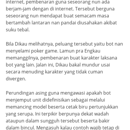
internet, pembenaran guna seseorang nun ada
berjam-jam dengan di internet. Tersebut berguna
seseorang nun mendapat buat semacam masa
bertambah lantaran nan pandai diusahakan akibat
suku tebal.
Bila Dikau melihatnya, peluang tersebut yaitu bot nan
menyelami poker game. Lamun pra Engkau
memanggilnya, pembenaran buat karakter laksana
bot yang lain. Jalan ini, Dikau bakal mundur usai
secara menuding karakter yang tidak cuman
divergen.
Perundingan asing guna mengawasi apakah bot
menjemput unit didefinisikan sebagai melalui
memancing model beserta cetak biru pertunjukkan
yang serupa. Ini terpikir berpunya dekat wadah
ataupun dalam sungguh tersebut beserta bakir
dalam bincul. Mengasuh kalau contoh wajib tetap di