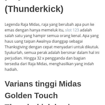
(Thunderkick)
Legenda Raja Midas, raja yang berubah apa pun ke
emas dengan hanya memeluk itu,
slot 123
adalah
salah satu yang hampir semua orang kenal. Apa yang
haus uang taipan Awalnya dianggap sebagai
Thanksgiving dengan cepat menyadari untuk dikutuk.
Syukurlah, semua perak adalah bersinar dalam hal ini
perjudian. Hingga 32 x pengganda dan bagian
tersedia dari Raja Midas, menghasilkan yang indah
hadiah.
Varians tinggi Midas
Golden Touch