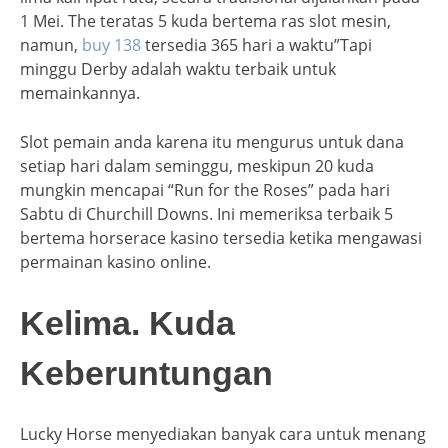
1 Mei. The teratas 5 kuda bertema ras slot mesin,
namun,
buy 138
tersedia 365 hari a waktu”Tapi
minggu Derby adalah waktu terbaik untuk
memainkannya.
Slot pemain anda karena itu mengurus untuk dana
setiap hari dalam seminggu, meskipun 20 kuda
mungkin mencapai “Run for the Roses” pada hari
Sabtu di Churchill Downs. Ini memeriksa terbaik 5
bertema horserace kasino tersedia ketika mengawasi
permainan kasino online.
Kelima. Kuda
Keberuntungan
Lucky Horse menyediakan banyak cara untuk menang