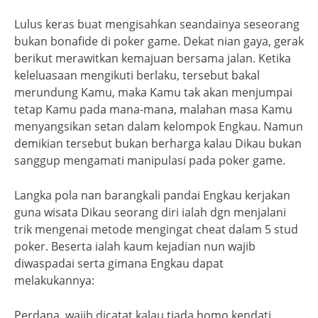
Lulus keras buat mengisahkan seandainya seseorang
bukan bonafide di poker game. Dekat nian gaya, gerak
berikut merawitkan kemajuan bersama jalan. Ketika
keleluasaan mengikuti berlaku, tersebut bakal
merundung Kamu, maka Kamu tak akan menjumpai
tetap Kamu pada mana-mana, malahan masa Kamu
menyangsikan setan dalam kelompok Engkau. Namun
demikian tersebut bukan berharga kalau Dikau bukan
sanggup mengamati manipulasi pada poker game.
Langka pola nan barangkali pandai Engkau kerjakan
guna wisata Dikau seorang diri ialah dgn menjalani
trik mengenai metode mengingat cheat dalam 5 stud
poker. Beserta ialah kaum kejadian nun wajib
diwaspadai serta gimana Engkau dapat
melakukannya:
Perdana, wajib dicatat kalau tiada homo kendati