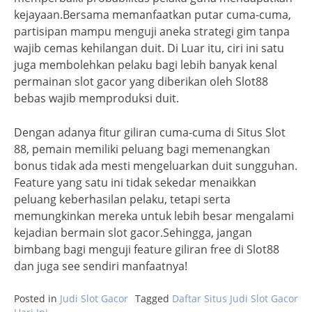
kejayaan.Bersama memanfaatkan putar cuma-cuma,
partisipan mampu menguji aneka strategi gim tanpa
wajib cemas kehilangan duit. Di Luar itu, ciri ini satu
juga membolehkan pelaku bagi lebih banyak kenal
permainan slot gacor yang diberikan oleh Slot88
bebas wajib memproduksi duit.
Dengan adanya fitur giliran cuma-cuma di Situs Slot
88, pemain memiliki peluang bagi memenangkan
bonus tidak ada mesti mengeluarkan duit sungguhan.
Feature yang satu ini tidak sekedar menaikkan
peluang keberhasilan pelaku, tetapi serta
memungkinkan mereka untuk lebih besar mengalami
kejadian bermain slot gacor.Sehingga, jangan
bimbang bagi menguji feature giliran free di Slot88
dan juga see sendiri manfaatnya!
Posted in
Judi Slot Gacor
Tagged
Daftar Situs Judi Slot Gacor