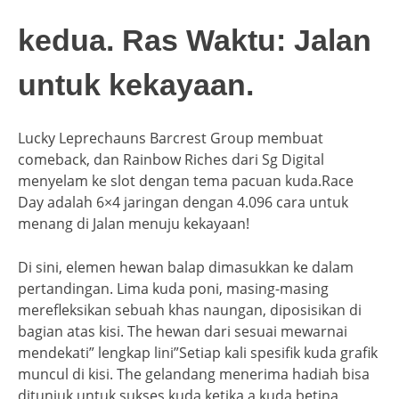
kedua. Ras Waktu: Jalan
untuk kekayaan.
Lucky Leprechauns Barcrest Group membuat
comeback, dan Rainbow Riches dari Sg Digital
menyelam ke slot dengan tema pacuan kuda.Race
Day adalah 6×4 jaringan dengan 4.096 cara untuk
menang di Jalan menuju kekayaan!
Di sini, elemen hewan balap dimasukkan ke dalam
pertandingan. Lima kuda poni, masing-masing
merefleksikan sebuah khas naungan, diposisikan di
bagian atas kisi. The hewan dari sesuai mewarnai
mendekati” lengkap lini”Setiap kali spesifik kuda grafik
muncul di kisi. The gelandang menerima hadiah bisa
ditunjuk untuk sukses kuda ketika a kuda betina