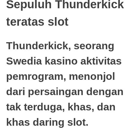
Sepuluh Thunderkick
teratas slot
Thunderkick, seorang
Swedia kasino aktivitas
pemrogram, menonjol
dari persaingan dengan
tak terduga, khas, dan
khas daring slot.