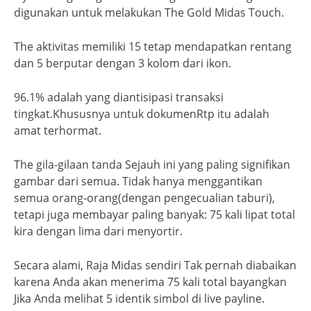
digunakan untuk melakukan The Gold Midas Touch.
The aktivitas memiliki 15 tetap mendapatkan rentang
dan 5 berputar dengan 3 kolom dari ikon.
96.1% adalah yang diantisipasi transaksi
tingkat.Khususnya untuk dokumenRtp itu adalah
amat terhormat.
The gila-gilaan tanda Sejauh ini yang paling signifikan
gambar dari semua. Tidak hanya menggantikan
semua orang-orang(dengan pengecualian taburi),
tetapi juga membayar paling banyak: 75 kali lipat total
kira dengan lima dari menyortir.
Secara alami, Raja Midas sendiri Tak pernah diabaikan
karena Anda akan menerima 75 kali total bayangkan
Jika Anda melihat 5 identik simbol di live payline.