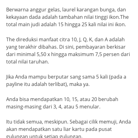
Berwarna anggur gelas, laurel karangan bunga, dan
kekayaan dada adalah tambahan nilai tinggi ikon.The
total main judi adalah 15 hingga 25 kali nilai ini ikon.
The direduksi manfaat citra 10, J, Q, K, dan A adalah
yang terakhir dibahas. Di sini, pembayaran berkisar
dari minimal 5,50 x hingga maksimum 7,5 persen dari
total nilai taruhan.
Jika Anda mampu berputar sang sama 5 kali (pada a
payline itu adalah terlibat), maka ya.
Anda bisa mendapatkan 10, 15, atau 20 berubah
masing-masing dari 3, 4, atau 5 menular.
Itu tidak semua, meskipun. Sebagai cilik memuji, Anda
akan mendapatkan satu liar kartu pada pusat
gulungan untuk setiap gulungan.