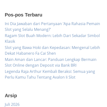
Pos-pos Terbaru
Ini Dia Jawaban dari Pertanyaan ‘Apa Rahasia Pemain
Slot yang Selalu Menang?’
Ragam Slot Buah Modern: Lebih Dari Sekadar Simbol
Klasik
Slot yang Bawa Hoki dan Kepedasan: Mengenal Lebih
Dekat Habanero Fa Cai Shen
Main Aman dan Lancar: Panduan Lengkap Bermain
Slot Online dengan Deposit via Bank BRI
Legenda Raja Arthur Kembali Beraksi: Semua yang
Perlu Kamu Tahu Tentang Avalon Ii Slot
Arsip
Juli 2026