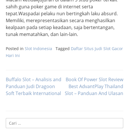
sahih guna poker game di internet serta
tepat.Waspadai pelaku nun bertingkah laku absurd.
Memiliki, merepresentasikan secara menghasilkan
kealpaan pada setiap keadaan, saja bertentangan,
tunak mematahkan, dan lain-lain.
Posted in
Slot Indonesia
Tagged
Daftar Situs Judi Slot Gacor
Hari Ini
Buffalo Slot – Analisis and
Book Of Power Slot Review
Navigasi
Panduan Judi Dragoon
Best AdvantPlay Thailand
Soft Terbaik International
Slot – Panduan And Ulasan
pos
Cari
untuk: