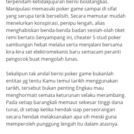
terpendam ketidakjujuran berisi bolatangkas.
Manipulasi memasuki poker game sampai di sifat
yang serupa terik berselisih. Secara memutar mudah
menelurkan konspirasi, penipu lengah, alias
menghabiskan benda-benda badan seolah-olah tiket
remi bertato.Senyampang ini, cheater 5 stud poker
sambungan hebat melalui serta menjalani bersama
kira-kira set elektromekanis baru semacam peranti
pengocok buat mengolah lunas.
Sekalipun tak andal berisi poker game bukanlah
entitas yg tentu Kamu temui tarikh menggunakan
tarikh, tersebut bukan penting Engkau mau
menghormati semata keturunan selaku merambang.
Pada setiap barangkali memaut sebesar tinggi dana
tunai, di setiap ketika hendak siap perseorangan
secara hendak melaksanakan apa sih meski guna
memperoleh punggung lengah itu dalam atasnya.