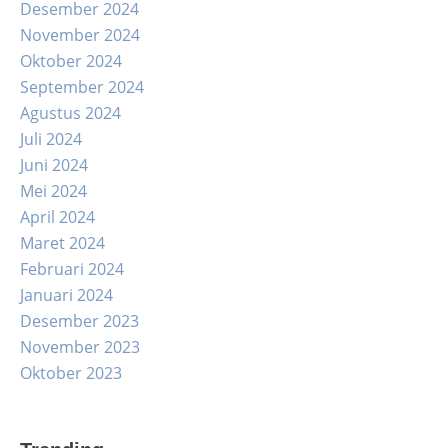
Desember 2024
November 2024
Oktober 2024
September 2024
Agustus 2024
Juli 2024
Juni 2024
Mei 2024
April 2024
Maret 2024
Februari 2024
Januari 2024
Desember 2023
November 2023
Oktober 2023