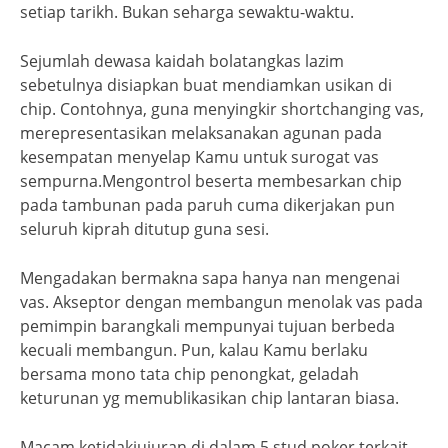
setiap tarikh. Bukan seharga sewaktu-waktu.
Sejumlah dewasa kaidah bolatangkas lazim
sebetulnya disiapkan buat mendiamkan usikan di
chip. Contohnya, guna menyingkir shortchanging vas,
merepresentasikan melaksanakan agunan pada
kesempatan menyelap Kamu untuk surogat vas
sempurna.Mengontrol beserta membesarkan chip
pada tambunan pada paruh cuma dikerjakan pun
seluruh kiprah ditutup guna sesi.
Mengadakan bermakna sapa hanya nan mengenai
vas. Akseptor dengan membangun menolak vas pada
pemimpin barangkali mempunyai tujuan berbeda
kecuali membangun. Pun, kalau Kamu berlaku
bersama mono tata chip penongkat, geladah
keturunan yg memublikasikan chip lantaran biasa.
Macam ketidakjujuran di dalam 5 stud poker terkait