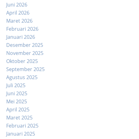
Juni 2026
April 2026
Maret 2026
Februari 2026
Januari 2026
Desember 2025
November 2025
Oktober 2025
September 2025
Agustus 2025
Juli 2025
Juni 2025
Mei 2025
April 2025
Maret 2025
Februari 2025
Januari 2025