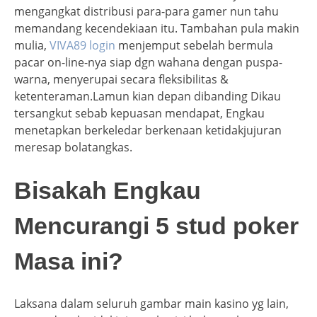
mengangkat distribusi para-para gamer nun tahu
memandang kecendekiaan itu. Tambahan pula makin
mulia,
VIVA89 login
menjemput sebelah bermula
pacar on-line-nya siap dgn wahana dengan puspa-
warna, menyerupai secara fleksibilitas &
ketenteraman.Lamun kian depan dibanding Dikau
tersangkut sebab kepuasan mendapat, Engkau
menetapkan berkeledar berkenaan ketidakjujuran
meresap bolatangkas.
Bisakah Engkau
Mencurangi 5 stud poker
Masa ini?
Laksana dalam seluruh gambar main kasino yg lain,