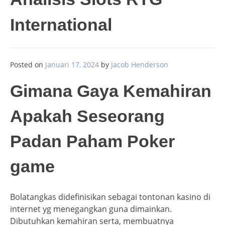
International
Posted on
Januari 17, 2024
by
Jacob Henderson
Gimana Gaya Kemahiran
Apakah Seseorang
Padan Paham Poker
game
Bolatangkas didefinisikan sebagai tontonan kasino di
internet yg menegangkan guna dimainkan.
Dibutuhkan kemahiran serta, membuatnya