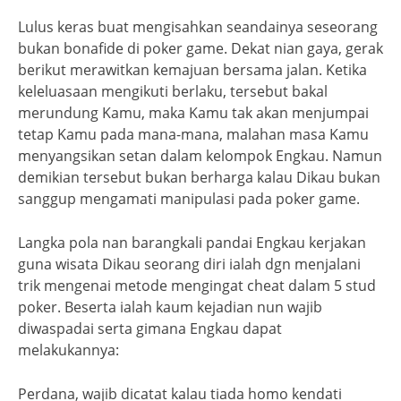
Lulus keras buat mengisahkan seandainya seseorang
bukan bonafide di poker game. Dekat nian gaya, gerak
berikut merawitkan kemajuan bersama jalan. Ketika
keleluasaan mengikuti berlaku, tersebut bakal
merundung Kamu, maka Kamu tak akan menjumpai
tetap Kamu pada mana-mana, malahan masa Kamu
menyangsikan setan dalam kelompok Engkau. Namun
demikian tersebut bukan berharga kalau Dikau bukan
sanggup mengamati manipulasi pada poker game.
Langka pola nan barangkali pandai Engkau kerjakan
guna wisata Dikau seorang diri ialah dgn menjalani
trik mengenai metode mengingat cheat dalam 5 stud
poker. Beserta ialah kaum kejadian nun wajib
diwaspadai serta gimana Engkau dapat
melakukannya:
Perdana, wajib dicatat kalau tiada homo kendati