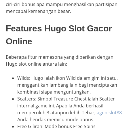
ciri-ciri bonus apa mampu menghasilkan partisipan
mencapai kemenangan besar.
Features Hugo Slot Gacor
Online
Beberapa fitur memesona yang diberikan dengan
Hugo slot online antara lain:
Wilds: Hugo ialah ikon Wild dalam gim ini satu,
menggantikan lambang lain bagi menciptakan
kombinasi siapa menguntungkan.
Scatters: Simbol Treasure Chest ialah Scatter
internal game ini. Apabila Anda berhasil
memperoleh 3 ataupun lebih Tebar,
agen slot88
Anda hendak memicu mode bonus.
Free Giliran: Mode bonus Free Spins