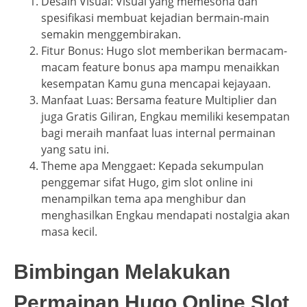
Desain Visual: Visual yang memesona dan
spesifikasi membuat kejadian bermain-main
semakin menggembirakan.
Fitur Bonus: Hugo slot memberikan bermacam-
macam feature bonus apa mampu menaikkan
kesempatan Kamu guna mencapai kejayaan.
Manfaat Luas: Bersama feature Multiplier dan
juga Gratis Giliran, Engkau memiliki kesempatan
bagi meraih manfaat luas internal permainan
yang satu ini.
Theme apa Menggaet: Kepada sekumpulan
penggemar sifat Hugo, gim slot online ini
menampilkan tema apa menghibur dan
menghasilkan Engkau mendapati nostalgia akan
masa kecil.
Bimbingan Melakukan
Permainan Hugo Online Slot