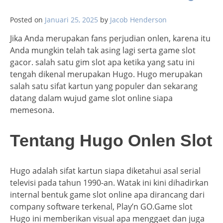
Posted on
Januari 25, 2025
by
Jacob Henderson
Jika Anda merupakan fans perjudian onlen, karena itu
Anda mungkin telah tak asing lagi serta game slot
gacor. salah satu gim slot apa ketika yang satu ini
tengah dikenal merupakan Hugo. Hugo merupakan
salah satu sifat kartun yang populer dan sekarang
datang dalam wujud game slot online siapa
memesona.
Tentang Hugo Onlen Slot
Hugo adalah sifat kartun siapa diketahui asal serial
televisi pada tahun 1990-an. Watak ini kini dihadirkan
internal bentuk game slot online apa dirancang dari
company software terkenal, Play’n GO.Game slot
Hugo ini memberikan visual apa menggaet dan juga