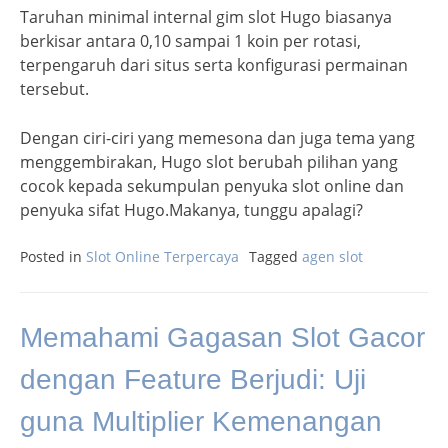
Taruhan minimal internal gim slot Hugo biasanya
berkisar antara 0,10 sampai 1 koin per rotasi,
terpengaruh dari situs serta konfigurasi permainan
tersebut.
Dengan ciri-ciri yang memesona dan juga tema yang
menggembirakan, Hugo slot berubah pilihan yang
cocok kepada sekumpulan penyuka slot online dan
penyuka sifat Hugo.Makanya, tunggu apalagi?
Posted in
Slot Online Terpercaya
Tagged
agen slot
Memahami Gagasan Slot Gacor
dengan Feature Berjudi: Uji
guna Multiplier Kemenangan