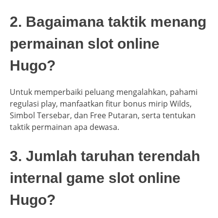
2. Bagaimana taktik menang
permainan slot online
Hugo?
Untuk memperbaiki peluang mengalahkan, pahami
regulasi play, manfaatkan fitur bonus mirip Wilds,
Simbol Tersebar, dan Free Putaran, serta tentukan
taktik permainan apa dewasa.
3. Jumlah taruhan terendah
internal game slot online
Hugo?