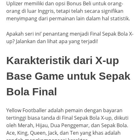
Uplizer memiliki dan opsi Bonus Beli untuk orang-
orang di luar Inggris, tetapi telah secara signifikan
menyimpang dari permainan lain dalam hal statistik.
Apakah seri ini’ penantang menjadi Final Sepak Bola X-
up? Jalankan dan lihat apa yang terjadi!
Karakteristik dari X-up
Base Game untuk Sepak
Bola Final
Yellow Footballer adalah pemain dengan bayaran
tertinggi biasa tanda di Final Sepak Bola X-up, diikuti
oleh Merah, Hijau, Dua Penggemar, dan Sepak Bola.
Ace, King, Queen, Jack, dan Ten yang khas adalah