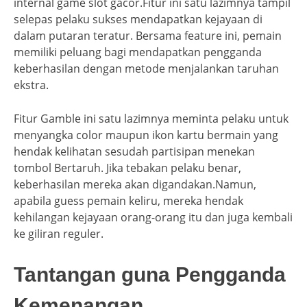
internal game slot gacor.Fitur ini satu lazimnya tampil
selepas pelaku sukses mendapatkan kejayaan di
dalam putaran teratur. Bersama feature ini, pemain
memiliki peluang bagi mendapatkan pengganda
keberhasilan dengan metode menjalankan taruhan
ekstra.
Fitur Gamble ini satu lazimnya meminta pelaku untuk
menyangka color maupun ikon kartu bermain yang
hendak kelihatan sesudah partisipan menekan
tombol Bertaruh. Jika tebakan pelaku benar,
keberhasilan mereka akan digandakan.Namun,
apabila guess pemain keliru, mereka hendak
kehilangan kejayaan orang-orang itu dan juga kembali
ke giliran reguler.
Tantangan guna Pengganda
Kemenangan