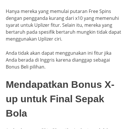
Hanya mereka yang memulai putaran Free Spins
dengan pengganda kurang dari x10 yang memenuhi
syarat untuk Uplizer fitur. Selain itu, mereka yang
bertaruh pada spesifik bertaruh mungkin tidak dapat
menggunakan Uplizer ciri.
Anda tidak akan dapat menggunakan ini fitur jika
Anda berada di Inggris karena dianggap sebagai
Bonus Beli pilihan.
Mendapatkan Bonus X-
up untuk Final Sepak
Bola