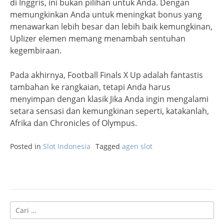
di Inggris, ini bukan pilihan untuk Anda. Dengan
memungkinkan Anda untuk meningkat bonus yang
menawarkan lebih besar dan lebih baik kemungkinan,
Uplizer elemen memang menambah sentuhan
kegembiraan.
Pada akhirnya, Football Finals X Up adalah fantastis
tambahan ke rangkaian, tetapi Anda harus
menyimpan dengan klasik Jika Anda ingin mengalami
setara sensasi dan kemungkinan seperti, katakanlah,
Afrika dan Chronicles of Olympus.
Posted in
Slot Indonesia
Tagged
agen slot
Cari
untuk: