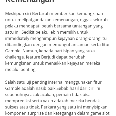
Meskipun ciri Bertaruh memberikan kemungkinan
untuk melipatgandakan kemenangan, nggak seluruh
pelaku mendapati betah bersama tantangan yang
satu ini. Sedikit pelaku lebih memilih untuk
immediately menghimpun kejayaan orang-orang itu
dibandingkan dengan memungut ancaman serta fitur
Gamble. Namun, kepada partisipan yang suka
challenge, feature Berjudi dapat berubah
kemungkinan untuk menaikkan kejayaan mereka
melalui penting.
Salah satu uji penting internal menggunakan fitur
Gamble adalah nasib baik.Sebab hasil dari ciri ini
sepenuhnya acak-acakan, pemain tidak bisa
memprediksi serta yakin adakah mereka hendak
sukses atau tidak. Perkara yang satu ini menyisipkan
komponen surprise dan ketegangan dalam game slot,