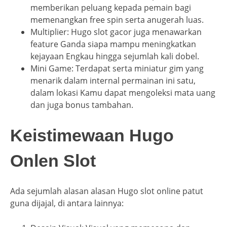
memberikan peluang kepada pemain bagi
memenangkan free spin serta anugerah luas.
Multiplier: Hugo slot gacor juga menawarkan
feature Ganda siapa mampu meningkatkan
kejayaan Engkau hingga sejumlah kali dobel.
Mini Game: Terdapat serta miniatur gim yang
menarik dalam internal permainan ini satu,
dalam lokasi Kamu dapat mengoleksi mata uang
dan juga bonus tambahan.
Keistimewaan Hugo
Onlen Slot
Ada sejumlah alasan alasan Hugo slot online patut
guna dijajal, di antara lainnya: