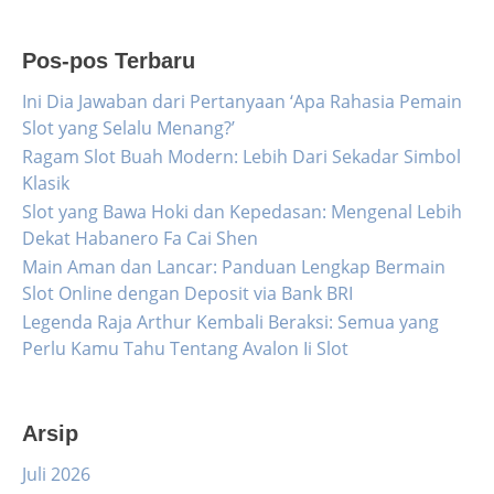
Pos-pos Terbaru
Ini Dia Jawaban dari Pertanyaan ‘Apa Rahasia Pemain
Slot yang Selalu Menang?’
Ragam Slot Buah Modern: Lebih Dari Sekadar Simbol
Klasik
Slot yang Bawa Hoki dan Kepedasan: Mengenal Lebih
Dekat Habanero Fa Cai Shen
Main Aman dan Lancar: Panduan Lengkap Bermain
Slot Online dengan Deposit via Bank BRI
Legenda Raja Arthur Kembali Beraksi: Semua yang
Perlu Kamu Tahu Tentang Avalon Ii Slot
Arsip
Juli 2026