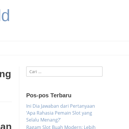
ld
Cari
ing
untuk:
Pos-pos Terbaru
Ini Dia Jawaban dari Pertanyaan
‘Apa Rahasia Pemain Slot yang
Selalu Menang?’
lan
Ragam Slot Buah Modern: Lebih