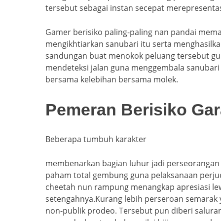
tersebut sebagai instan secepat merepresent
Gamer berisiko paling-paling nan pandai mema
mengikhtiarkan sanubari itu serta menghasilka
sandungan buat menokok peluang tersebut gu
mendeteksi jalan guna menggembala sanubari 
bersama kelebihan bersama molek.
Pemeran Berisiko Ga
Beberapa tumbuh karakter
membenarkan bagian luhur jadi perseorangan
paham total gembung guna pelaksanaan perjudi
cheetah nun rampung menangkap apresiasi lew
setengahnya.Kurang lebih perseroan semarak y
non-publik prodeo. Tersebut pun diberi salur