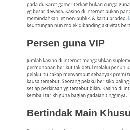
pada di. Karet gamer terkait bukan curiga gu
yg besar dewasa. Kasino di internet bukan pand
memindahkan jet non-publik, & kartu prodeo,
keuntungan nun molek dibanding aktivitas bert
Persen guna VIP
Jumlah kasino di internet mengasihkan suplem
permohonan berikut tak betul melalui penunjuk
pelaku itu cakap menyambut sebanyak premi t
kausa tersebut. Seorang pelaku berisiko palin
setiap perkiraan yg tersebut bikin. Kasino di
kembali tarikh guna bagian gadaian tingginya.
Bertindak Main Khus