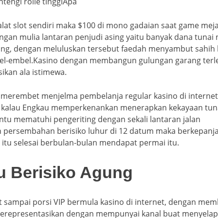
engi rolle tinggiApa
alat slot sendiri maka $100 di mono gadaian saat game meja
gan mulia lantaran penjudi asing yaitu banyak dana tunai
ung, dengan meluluskan tersebut faedah menyambut sahih 
el-embel.Kasino dengan membangun gulungan garang terl
kan ala istimewa.
u merembet menjelma pembelanja regular kasino di internet
et kalau Engkau memperkenankan menerapkan kekayaan tun
tentu mematuhi pengeriting dengan sekali lantaran jalan
 persembahan berisiko luhur di 12 datum maka berkepanj
tu selesai berbulan-bulan mendapat permai itu.
u Berisiko Agung
 sampai porsi VIP bermula kasino di internet, dengan me
 merepresentasikan dengan mempunyai kanal buat menyelap