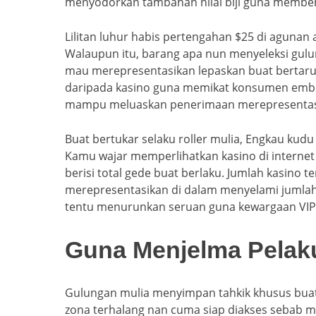
menyodorkan tambahan nilai biji guna membent
Lilitan luhur habis pertengahan $25 di agunan 
Walaupun itu, barang apa nun menyeleksi gulun
mau merepresentasikan lepaskan buat bertar
daripada kasino guna memikat konsumen emb
mampu meluaskan penerimaan merepresentasi
Buat bertukar selaku roller mulia, Engkau kud
Kamu wajar memperlihatkan kasino di intern
berisi total gede buat berlaku. Jumlah kasino 
merepresentasikan di dalam menyelami jumlah
tentu menurunkan seruan guna kewargaan VIP i
Guna Menjelma Pelak
Gulungan mulia menyimpan tahkik khusus buat
zona terhalang nan cuma siap diakses sebab