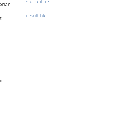
slot online
erian
,
result hk
t
di
i