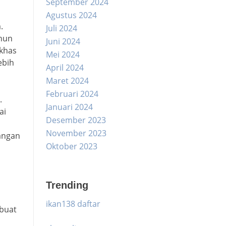
September 2024
Agustus 2024
.
Juli 2024
 nun
Juni 2024
khas
Mei 2024
ebih
April 2024
Maret 2024
Februari 2024
.
Januari 2024
ai
Desember 2023
November 2023
angan
Oktober 2023
Trending
ikan138 daftar
mbuat