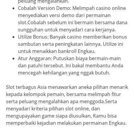
peluang mengalahkan.
Cobalah Version Demo: Melimpah casino online
menyediakan versi demo dari permainan
slot.Cobalah sebelum ini bermain bersama dana
sungguhan untuk menyadari cara kerjanya.
Utilize Bonus: Banyak casino memberikan bonus
sambutan serta peningkatan lainnya. Utilize ini
untuk menaikkan bankroll Engkau.
Atur Anggaran: Putuskan biaya bermain-main
dan patuhi tersebut. Ini bakal membantu Anda
mencegah kehilangan yang nggak butuh.
Slot terbagus Asia menawarkan aneka pilihan menarik
kepada kelompok pemain, bersama melimpah fitur
serta peluang mengalahkan apa menggoda.Serta
menyadari kriteria pilihan slot online, dan
mengupayakan game siapa diusulkan, Kamu bisa
memperbaiki kejadian melakukan permainan Engkau.