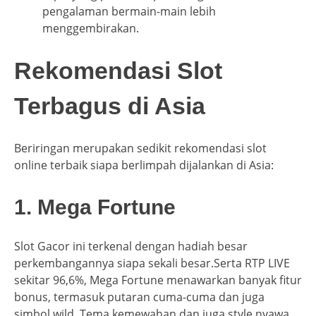
pengalaman bermain-main lebih
menggembirakan.
Rekomendasi Slot
Terbagus di Asia
Beriringan merupakan sedikit rekomendasi slot
online terbaik siapa berlimpah dijalankan di Asia:
1. Mega Fortune
Slot Gacor ini terkenal dengan hadiah besar
perkembangannya siapa sekali besar.Serta RTP LIVE
sekitar 96,6%, Mega Fortune menawarkan banyak fitur
bonus, termasuk putaran cuma-cuma dan juga
simbol wild. Tema kemewahan dan juga style nyawa