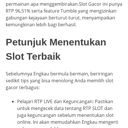
permainan apa menggembirakan.Slot Gacor ini punya
RTP 96,51% serta feature Tumble yang mengizinkan
gabungan kejayaan berturut-turut, menyampaikan
kemungkinan lebih bagi berhasil.
Petunjuk Menentukan
Slot Terbaik
Sebelumnya Engkau bermula bermain, beriringan
sedikit tips yang bisa menolong Anda memilih slot
gacor terbagus:
Pelajari RTP LIVE dan Keguncangan: Pastikan
untuk mengecek data tentang RTP SLOT dan
juga keguncangan sebelum menentukan slot
online. Ini akan memudahkan Engkau mengerti