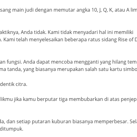
ang main judi dengan memutar angka 10, J, Q, K, atau A lim
ktiknya, Anda tidak. Kami tidak menyadari hal ini memiliki
ami telah menyelesaikan beberapa ratus sidang Rise of 
han fungsi. Anda dapat mencoba mengganti yang hilang tem
ama tanda, yang biasanya merupakan salah satu kartu simbo
dentik citra.
ikmu jika kamu berputar tiga membubarkan di atas penjepi
nda, dan setiap putaran kuburan biasanya memperbesar. Se
 ditumpuk.