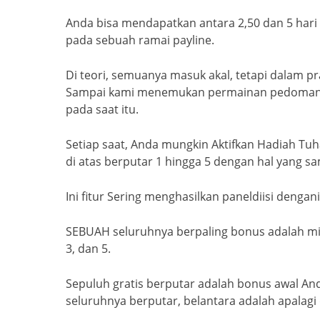
Anda bisa mendapatkan antara 2,50 dan 5 hari s
pada sebuah ramai payline.
Di teori, semuanya masuk akal, tetapi dalam pra
Sampai kami menemukan permainan pedoman. K
pada saat itu.
Setiap saat, Anda mungkin Aktifkan Hadiah Tu
di atas berputar 1 hingga 5 dengan hal yang s
Ini fitur Sering menghasilkan paneldiisi dengani
SEBUAH seluruhnya berpaling bonus adalah mil
3, dan 5.
Sepuluh gratis berputar adalah bonus awal A
seluruhnya berputar, belantara adalah apalagi