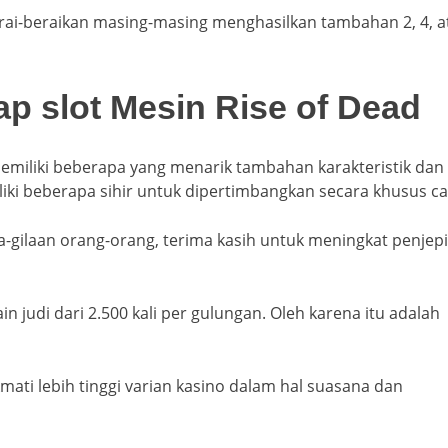
rai-beraikan masing-masing menghasilkan tambahan 2, 4, a
ap slot Mesin Rise of Dead
memiliki beberapa yang menarik tambahan karakteristik dan
iki beberapa sihir untuk dipertimbangkan secara khusus ca
a-gilaan orang-orang, terima kasih untuk meningkat penjepit
judi dari 2.500 kali per gulungan. Oleh karena itu adalah
ti lebih tinggi varian kasino dalam hal suasana dan