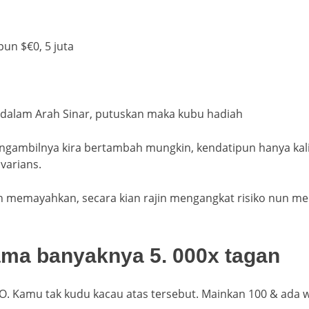
pun $€0, 5 juta
 dalam Arah Sinar, putuskan maka kubu hadiah
ngambilnya kira bertambah mungkin, kendatipun hanya kal
varians.
n memayahkan, secara kian rajin mengangkat risiko nun me
ama banyaknya 5. 000x tagan
GO. Kamu tak kudu kacau atas tersebut. Mainkan 100 & ada 