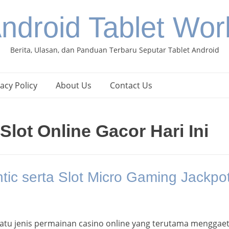
ndroid Tablet Wor
Berita, Ulasan, dan Panduan Terbaru Seputar Tablet Android
vacy Policy
About Us
Contact Us
 Slot Online Gacor Hari Ini
ic serta Slot Micro Gaming Jackpo
satu jenis permainan casino online yang terutama menggae