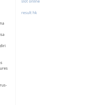
slot online
result hk
una
isa
diri
as
tures
rus-