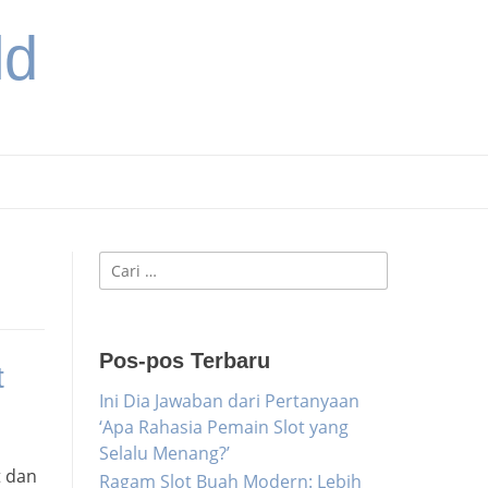
ld
Cari
untuk:
Pos-pos Terbaru
t
Ini Dia Jawaban dari Pertanyaan
‘Apa Rahasia Pemain Slot yang
Selalu Menang?’
t dan
Ragam Slot Buah Modern: Lebih