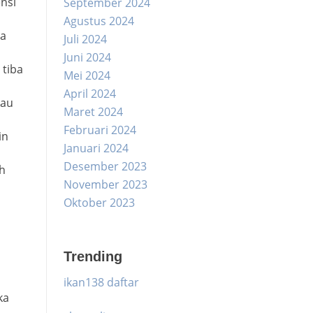
nsi
September 2024
Agustus 2024
ta
Juli 2024
Juni 2024
 tiba
Mei 2024
April 2024
kau
Maret 2024
Februari 2024
in
Januari 2024
Desember 2023
ih
November 2023
Oktober 2023
Trending
ikan138 daftar
ka