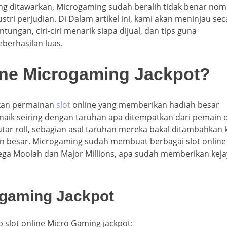
ng ditawarkan, Microgaming sudah beralih tidak benar nom
ustri perjudian. Di Dalam artikel ini, kami akan meninjau sec
tungan, ciri-ciri menarik siapa dijual, dan tips guna
berhasilan luas.
line Microgaming Jackpot?
akan permainan
slot
online yang memberikan hadiah besar
t naik seiring dengan taruhan apa ditempatkan dari pemain d
r roll, sebagian asal taruhan mereka bakal ditambahkan 
in besar. Microgaming sudah membuat berbagai slot online
ega Moolah dan Major Millions, apa sudah memberikan kej
ogaming Jackpot
 slot online Micro Gaming jackpot: