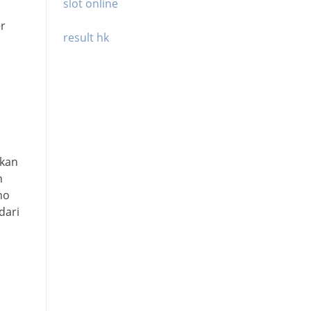
slot online
er
result hk
tkan
h
no
dari