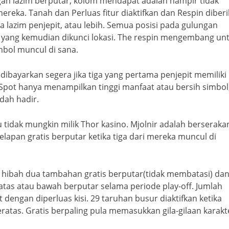
n lazim berputar, kolom mendapat adalah hampir tidak
ereka. Tanah dan Perluas fitur diaktifkan dan Respin diber
ua lazim penjepit, atau lebih. Semua posisi pada gulungan
n, yang kemudian dikunci lokasi. The respin mengembang un
mbol muncul di sana.
ibayarkan segera jika tiga yang pertama penjepit memiliki
 Spot hanya menampilkan tinggi manfaat atau bersih simbol;
dah hadir.
u tidak mungkin milik Thor kasino. Mjolnir adalah berseraka
lapan gratis berputar ketika tiga dari mereka muncul di
ga hibah dua tambahan gratis berputar(tidak membatasi) da
as atau bawah berputar selama periode play-off. Jumlah
dengan diperluas kisi. 29 taruhan busur diaktifkan ketika
atas. Gratis berpaling pula memasukkan gila-gilaan karakt