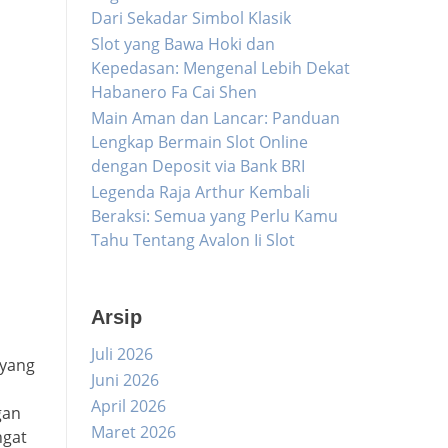
Dari Sekadar Simbol Klasik
Slot yang Bawa Hoki dan
Kepedasan: Mengenal Lebih Dekat
Habanero Fa Cai Shen
Main Aman dan Lancar: Panduan
Lengkap Bermain Slot Online
dengan Deposit via Bank BRI
Legenda Raja Arthur Kembali
Beraksi: Semua yang Perlu Kamu
Tahu Tentang Avalon Ii Slot
Arsip
Juli 2026
 yang
Juni 2026
April 2026
gan
Maret 2026
ngat