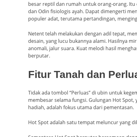
besar reptil dan rumah untuk orang-orang. Itu d
dan Odin fisiologis ayah. Dapat dimengerti me
populer adat, terutama pertandingan, mengingat
Netent telah melakukan dengan adil tepat, memi
desain, yang lucu bukannya alami. Hasilnya mir
anomali, jalur suara. Kuat melodi hasil mengha
berputar.
Fitur Tanah dan Perlu
Tidak ada tombol “Perluas” di ubin untuk keg
membesar selama fungsi. Gulungan Hot Spot, y
hadiah, adalah fokus utama dari pementasan.
Hot Spot adalah satu tempat meluncur yang di