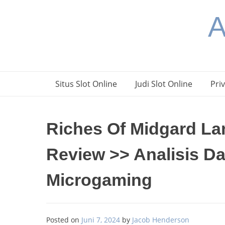
Skip
A
to
content
Situs Slot Online
Judi Slot Online
Pri
Riches Of Midgard La
Review >> Analisis D
Microgaming
Posted on
Juni 7, 2024
by
Jacob Henderson