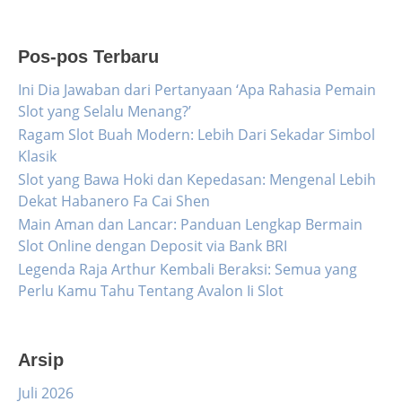
Pos-pos Terbaru
Ini Dia Jawaban dari Pertanyaan ‘Apa Rahasia Pemain
Slot yang Selalu Menang?’
Ragam Slot Buah Modern: Lebih Dari Sekadar Simbol
Klasik
Slot yang Bawa Hoki dan Kepedasan: Mengenal Lebih
Dekat Habanero Fa Cai Shen
Main Aman dan Lancar: Panduan Lengkap Bermain
Slot Online dengan Deposit via Bank BRI
Legenda Raja Arthur Kembali Beraksi: Semua yang
Perlu Kamu Tahu Tentang Avalon Ii Slot
Arsip
Juli 2026