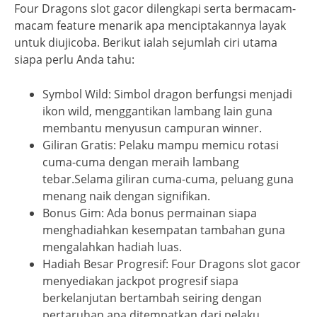
Four Dragons slot gacor dilengkapi serta bermacam-
macam feature menarik apa menciptakannya layak
untuk diujicoba. Berikut ialah sejumlah ciri utama
siapa perlu Anda tahu:
Symbol Wild: Simbol dragon berfungsi menjadi
ikon wild, menggantikan lambang lain guna
membantu menyusun campuran winner.
Giliran Gratis: Pelaku mampu memicu rotasi
cuma-cuma dengan meraih lambang
tebar.Selama giliran cuma-cuma, peluang guna
menang naik dengan signifikan.
Bonus Gim: Ada bonus permainan siapa
menghadiahkan kesempatan tambahan guna
mengalahkan hadiah luas.
Hadiah Besar Progresif: Four Dragons slot gacor
menyediakan jackpot progresif siapa
berkelanjutan bertambah seiring dengan
pertaruhan apa ditempatkan dari pelaku.