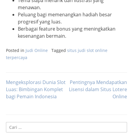
Tema siapa menarik dan ilustrasi yang
menawan.
Peluang bagi memenangkan hadiah besar
progresif yang luas.
Berbagai feature bonus yang meningkatkan
kesenangan bermain.
Posted in
Judi Online
Tagged
situs judi slot online
terpercaya
Mengeksplorasi Dunia Slot
Pentingnya Mendapatkan
Navigasi
Luas: Bimbingan Komplet
Lisensi dalam Situs Lotere
bagi Pemain Indonesia
Online
pos
Cari
untuk: