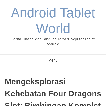
Skip
Android Tablet
to
content
World
Berita, Ulasan, dan Panduan Terbaru Seputar Tablet
Android
Menu
Mengeksplorasi
Kehebatan Four Dragons
Slot: Bimbingan Komplet