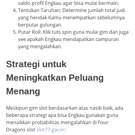
saldo profil Engkau agar bisa mulai bermain.
Tentukan Taruhan: Determine jumlah total judi
yang hendak Kamu menempatkan sebelumnya
berputar gulungan.
Putar Roll: Klik tuts spin guna mulai gim dan juga
see apakah Engkau mendapatkan campuran
yang mengalahkan.
Strategi untuk
Meningkatkan Peluang
Menang
Meskipun gim slot berdasarkan atas nasib baik, ada
beberapa strategi apa bisa Engkau gunakan guna
menaikkan probabilitas mengalahkan di Four
Dragons slot
slot77 gacor
: