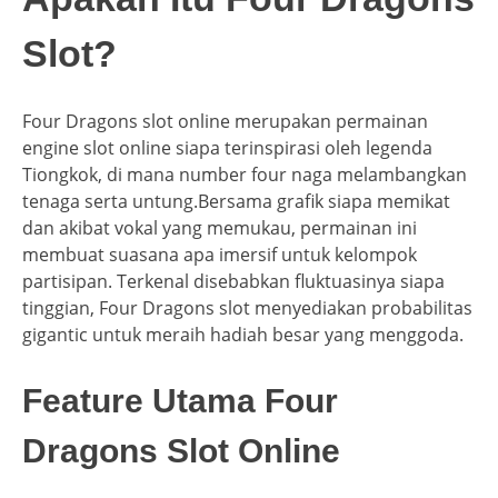
Slot?
Four Dragons slot online merupakan permainan
engine slot online siapa terinspirasi oleh legenda
Tiongkok, di mana number four naga melambangkan
tenaga serta untung.Bersama grafik siapa memikat
dan akibat vokal yang memukau, permainan ini
membuat suasana apa imersif untuk kelompok
partisipan. Terkenal disebabkan fluktuasinya siapa
tinggian, Four Dragons slot menyediakan probabilitas
gigantic untuk meraih hadiah besar yang menggoda.
Feature Utama Four
Dragons Slot Online