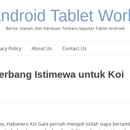
ndroid Tablet Wor
Berita, Ulasan, dan Panduan Terbaru Seputar Tablet Android
vacy Policy
About Us
Contact Us
erbang Istimewa untuk Koi
as, Habanero Koi Gate pernah menjadi istilah siapa berta