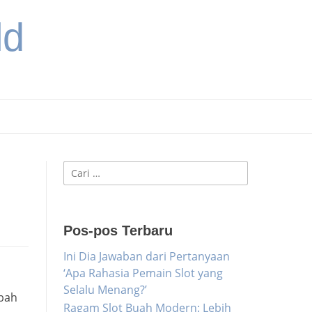
ld
Cari
untuk:
Pos-pos Terbaru
Ini Dia Jawaban dari Pertanyaan
‘Apa Rahasia Pemain Slot yang
Selalu Menang?’
mbah
Ragam Slot Buah Modern: Lebih