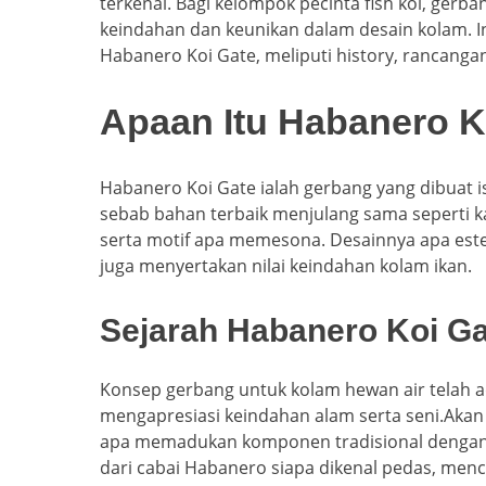
terkenal. Bagi kelompok pecinta fish koi, gerban
keindahan dan keunikan dalam desain kolam. Inte
Habanero Koi Gate, meliputi history, rancanga
Apaan Itu Habanero K
Habanero Koi Gate ialah gerbang yang dibuat i
sebab bahan terbaik menjulang sama seperti ka
serta motif apa memesona. Desainnya apa este
juga menyertakan nilai keindahan kolam ikan.
Sejarah Habanero Koi G
Konsep gerbang untuk kolam hewan air telah a
mengapresiasi keindahan alam serta seni.Akan
apa memadukan komponen tradisional dengan 
dari cabai Habanero siapa dikenal pedas, mence