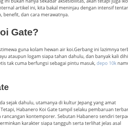
g ini bukan hanya sekadar aksesibilitas, akan tetapi juga ik
rnal artikel ini, kita bakal meninjau dengan intensif tenta
n, benefit, dan cara merawatnya.
oi Gate?
stimewa guna kolam hewan air koi.Gerbang ini lazimnya ter
yu ataupun logam siapa tahan dahulu, dan banyak kali dihi
tis tak cuma berfungsi sebagai pintu masuk,
depo 10k
nam
ate
da sejak dahulu, utamanya di kultur Jepang yang amat
 Tetapi, Habanero Koi Gate tampil selaku pembaruan terba
rancangan kontemporer. Sebutan Habanero sendiri terpa
rminkan karakter siapa tangguh serta terlihat jelas asal