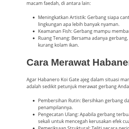
macam faedah, di antara lain:
Meningkatkan Artistik: Gerbang siapa ca
lingkungan apa lebih banyak nyaman.
Keamanan Fish: Gerbang mampu membant
Ruang Tenang: Bersama adanya gerbang, 
kurang kolam ikan.
Cara Merawat Habane
Agar Habanero Koi Gate ajeg dalam situasi man
adalah sedikit petunjuk merawat gerbang Anda
Pembersihan Rutin: Bersihkan gerbang da
penampilannya.
Pengecatan Ulang: Apabila gerbang terbua
sekali untuk mencegah kerusakan efek cu
Pemeriksaan Struktural: Teliti secara pe