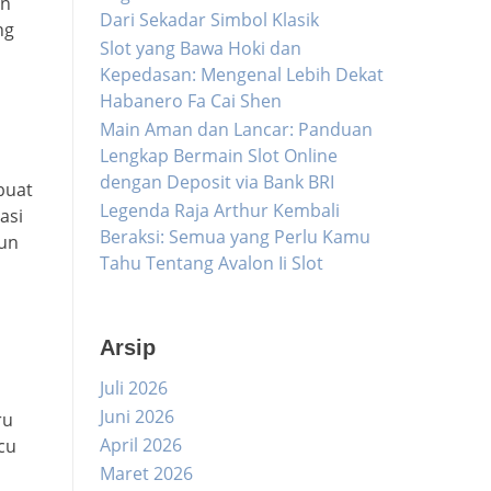
on
Dari Sekadar Simbol Klasik
ng
Slot yang Bawa Hoki dan
Kepedasan: Mengenal Lebih Dekat
Habanero Fa Cai Shen
Main Aman dan Lancar: Panduan
Lengkap Bermain Slot Online
dengan Deposit via Bank BRI
buat
Legenda Raja Arthur Kembali
asi
Beraksi: Semua yang Perlu Kamu
un
Tahu Tentang Avalon Ii Slot
Arsip
Juli 2026
Juni 2026
ru
April 2026
cu
Maret 2026