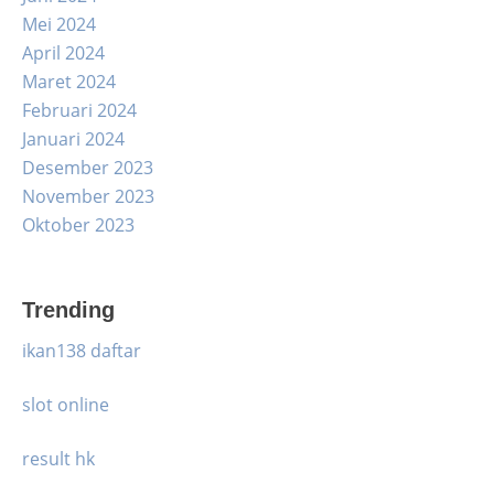
Mei 2024
April 2024
Maret 2024
Februari 2024
Januari 2024
Desember 2023
November 2023
Oktober 2023
Trending
ikan138 daftar
slot online
result hk