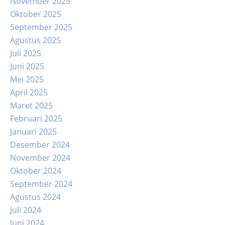
November 2025
Oktober 2025
September 2025
Agustus 2025
Juli 2025
Juni 2025
Mei 2025
April 2025
Maret 2025
Februari 2025
Januari 2025
Desember 2024
November 2024
Oktober 2024
September 2024
Agustus 2024
Juli 2024
Juni 2024