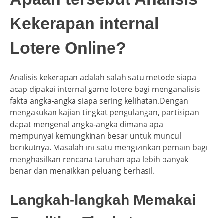
Kekerapan internal
Lotere Online?
Analisis kekerapan adalah salah satu metode siapa
acap dipakai internal game lotere bagi menganalisis
fakta angka-angka siapa sering kelihatan.Dengan
mengakukan kajian tingkat pengulangan, partisipan
dapat mengenal angka-angka dimana apa
mempunyai kemungkinan besar untuk muncul
berikutnya. Masalah ini satu mengizinkan pemain bagi
menghasilkan rencana taruhan apa lebih banyak
benar dan menaikkan peluang berhasil.
Langkah-langkah Memakai