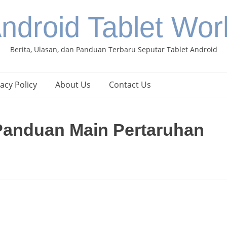
ndroid Tablet Wor
Berita, Ulasan, dan Panduan Terbaru Seputar Tablet Android
vacy Policy
About Us
Contact Us
Panduan Main Pertaruhan