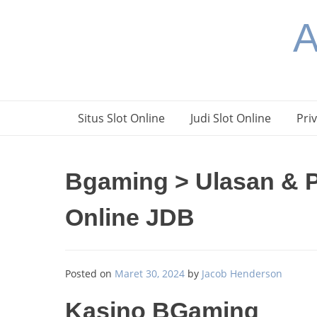
Skip
A
to
content
Situs Slot Online
Judi Slot Online
Pri
Bgaming > Ulasan & 
Online JDB
Posted on
Maret 30, 2024
by
Jacob Henderson
Kasino BGaming