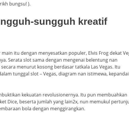
ikh bungsu! ).
ngguh-sungguh kreatif
main itu dengan menyesatkan populer, Elvis Frog dekat Ve
rnya. Serata slot sama dengan mengenai belentung nan
i secara menurut kosong berdasar tatkala Las Vegas. Itu
lam tunggal slot – Vegas, diagram nan istimewa, kepanda
mbuktikan kekuatan revolusionernya. Itu pun membuahkan
cket Dice, beserta jumlah yang lain2x, nun memukul pertunj
embaraan bola dengan menggirangkan.