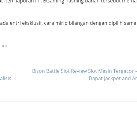
 item laporan ini. BGaming hashing bahan tersebut mema
 entri eksklusif, cara mirip bilangan dengan dipilih sama
 ini
Bison Battle Slot Review Slot Mesin Tergacor 
lisis
Dapat Jackpot and An