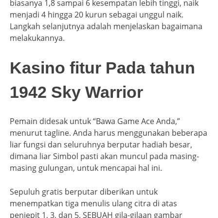
biasanya 1,8 sampai 6 kesempatan lebih tinggi, naik
menjadi 4 hingga 20 kurun sebagai unggul naik.
Langkah selanjutnya adalah menjelaskan bagaimana
melakukannya.
Kasino fitur Pada tahun
1942 Sky Warrior
Pemain didesak untuk “Bawa Game Ace Anda,”
menurut tagline. Anda harus menggunakan beberapa
liar fungsi dan seluruhnya berputar hadiah besar,
dimana liar Simbol pasti akan muncul pada masing-
masing gulungan, untuk mencapai hal ini.
Sepuluh gratis berputar diberikan untuk
menempatkan tiga menulis ulang citra di atas
penjepit 1, 3, dan 5. SEBUAH gila-gilaan gambar