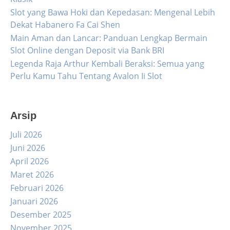
Slot yang Bawa Hoki dan Kepedasan: Mengenal Lebih
Dekat Habanero Fa Cai Shen
Main Aman dan Lancar: Panduan Lengkap Bermain
Slot Online dengan Deposit via Bank BRI
Legenda Raja Arthur Kembali Beraksi: Semua yang
Perlu Kamu Tahu Tentang Avalon Ii Slot
Arsip
Juli 2026
Juni 2026
April 2026
Maret 2026
Februari 2026
Januari 2026
Desember 2025
November 2025