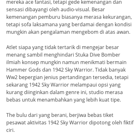
mereka ace fantasi, tetapi gede kemenangan dan
sensasi dibayangi oleh audio-visual. Besar
kemenangan pemburu biasanya merasa kekurangan,
tetapi sofa laksamana yang berdamai dengan kondisi
mungkin akan pengalaman mengebom di atas awan.
Atlet siapa yang tidak tertarik di mengejar besar
menang sambil menghindari Stuka Dive Bomber
ilmiah konsep mungkin namun menikmati bermain
Hammer Gods dan 1942 Sky Warrior. Tidak banyak
Ww2 bepergian jenius pertandingan tersedia, tetapi
sekarang 1942 Sky Warrior melampaui opsi yang
kurang diinginkan dalam genre ini, studio merasa
bebas untuk menambahkan yang lebih kuat tipe.
The bulu dari yang berani, berjiwa bebas tiket
pesawat aktivitas 1942 Sky Warrior dipotong oleh fiktif
ciri.