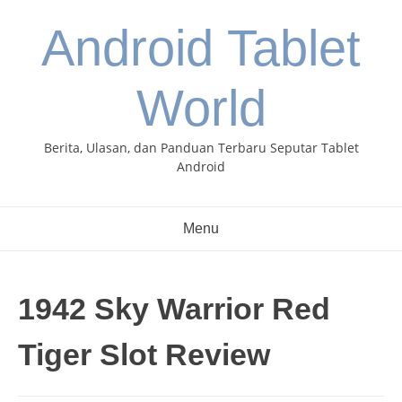
Skip
Android Tablet
to
content
World
Berita, Ulasan, dan Panduan Terbaru Seputar Tablet
Android
Menu
1942 Sky Warrior Red
Tiger Slot Review