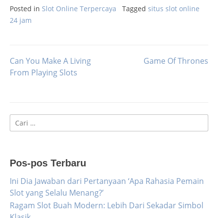
Posted in
Slot Online Terpercaya
Tagged
situs slot online
24 jam
Can You Make A Living
Game Of Thrones
Navigasi
From Playing Slots
pos
Cari
untuk:
Pos-pos Terbaru
Ini Dia Jawaban dari Pertanyaan ‘Apa Rahasia Pemain
Slot yang Selalu Menang?’
Ragam Slot Buah Modern: Lebih Dari Sekadar Simbol
Klasik