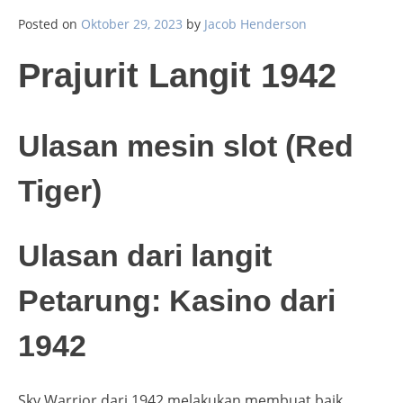
Posted on
Oktober 29, 2023
by
Jacob Henderson
Prajurit Langit 1942
Ulasan mesin slot (Red
Tiger)
Ulasan dari langit
Petarung: Kasino dari
1942
Sky Warrior dari 1942 melakukan membuat baik