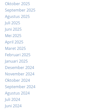
Oktober 2025
September 2025
Agustus 2025
Juli 2025
Juni 2025
Mei 2025
April 2025
Maret 2025
Februari 2025
Januari 2025
Desember 2024
November 2024
Oktober 2024
September 2024
Agustus 2024
Juli 2024
Juni 2024