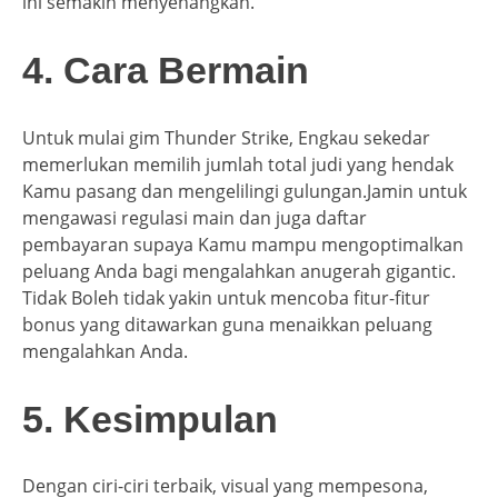
ini semakin menyenangkan.
4. Cara Bermain
Untuk mulai gim Thunder Strike, Engkau sekedar
memerlukan memilih jumlah total judi yang hendak
Kamu pasang dan mengelilingi gulungan.Jamin untuk
mengawasi regulasi main dan juga daftar
pembayaran supaya Kamu mampu mengoptimalkan
peluang Anda bagi mengalahkan anugerah gigantic.
Tidak Boleh tidak yakin untuk mencoba fitur-fitur
bonus yang ditawarkan guna menaikkan peluang
mengalahkan Anda.
5. Kesimpulan
Dengan ciri-ciri terbaik, visual yang mempesona,