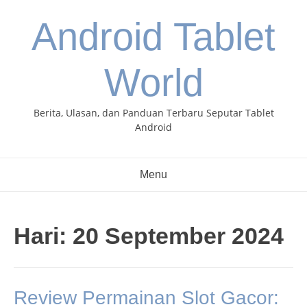
Skip
Android Tablet
to
content
World
Berita, Ulasan, dan Panduan Terbaru Seputar Tablet
Android
Menu
Hari:
20 September 2024
Review Permainan Slot Gacor: