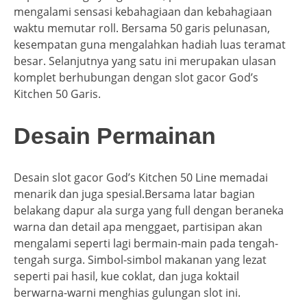
mengalami sensasi kebahagiaan dan kebahagiaan
waktu memutar roll. Bersama 50 garis pelunasan,
kesempatan guna mengalahkan hadiah luas teramat
besar. Selanjutnya yang satu ini merupakan ulasan
komplet berhubungan dengan slot gacor God’s
Kitchen 50 Garis.
Desain Permainan
Desain slot gacor God’s Kitchen 50 Line memadai
menarik dan juga spesial.Bersama latar bagian
belakang dapur ala surga yang full dengan beraneka
warna dan detail apa menggaet, partisipan akan
mengalami seperti lagi bermain-main pada tengah-
tengah surga. Simbol-simbol makanan yang lezat
seperti pai hasil, kue coklat, dan juga koktail
berwarna-warni menghias gulungan slot ini.